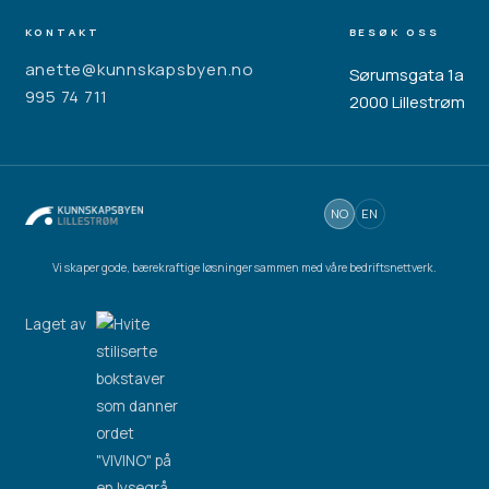
KONTAKT
BESØK OSS
anette@kunnskapsbyen.no
Sørumsgata 1a
995 74 711
2000 Lillestrøm
NO
EN
Vi skaper gode, bærekraftige løsninger sammen med våre bedriftsnettverk.
Laget av