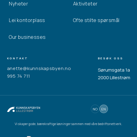
Nyheter
Aktiviteter
Lei kontorplass
Ofte stilte spørsmål
Our businesses
KONTAKT
BESØK OSS
anette@kunnskapsbyen.no
Sørumsgata 1a
995 74 711
2000 Lillestrøm
NO
EN
Vi skaper gode, bærekraftige løsninger sammen med våre bedriftsnettverk.