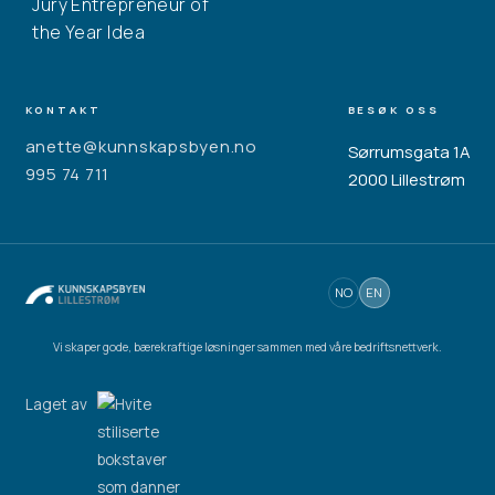
Jury Entrepreneur of
the Year Idea
KONTAKT
BESØK OSS
anette@kunnskapsbyen.no
Sørrumsgata 1A
995 74 711
2000 Lillestrøm
NO
EN
Vi skaper gode, bærekraftige løsninger sammen med våre bedriftsnettverk.
Laget av