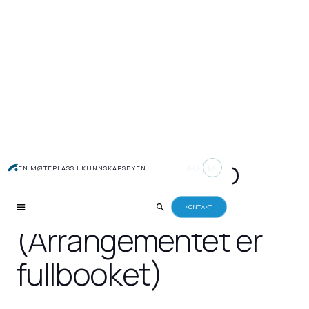
KICK OFF StartUp
NO
EN
EN MØTEPLASS I KUNNSKAPSBYEN
festivalen
KONTAKT
(Arrangementet er
fullbooket)