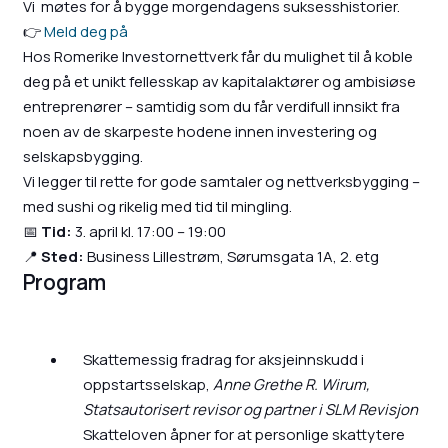
Vi møtes for å bygge morgendagens suksesshistorier.
👉
Meld deg på
Hos Romerike Investornettverk får du mulighet til å koble
deg på et unikt fellesskap av kapitalaktører og ambisiøse
entreprenører – samtidig som du får verdifull innsikt fra
noen av de skarpeste hodene innen investering og
selskapsbygging.
Vi legger til rette for gode samtaler og nettverksbygging –
med sushi og rikelig med tid til mingling.
📅
Tid:
3. april kl. 17:00 – 19:00
📍
Sted:
Business Lillestrøm, Sørumsgata 1A, 2. etg
Program
Skattemessig fradrag for aksjeinnskudd i
oppstartsselskap,
Anne Grethe R. Wirum,
Statsautorisert revisor og partner i SLM Revisjon
Skatteloven åpner for at personlige skattytere