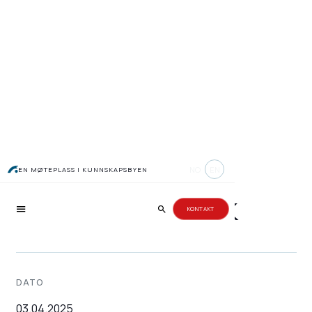
Romerike
NO
EN
EN MØTEPLASS I KUNNSKAPSBYEN
Investornettverk
KONTAKT
DATO
03.04.2025