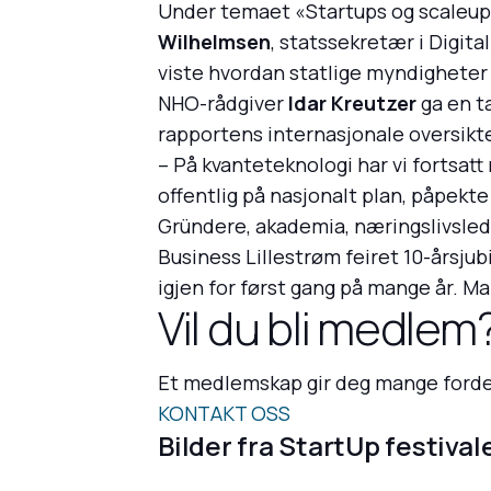
Under temaet «Startups og scaleups s
Wilhelmsen
, statssekretær i Digit
viste hvordan statlige myndigheter 
NHO-rådgiver
Idar Kreutzer
ga en t
rapportens internasjonale oversikte
– På kvanteteknologi har vi fortsatt 
offentlig på nasjonalt plan, påpekte
Gründere, akademia, næringslivsled
Business Lillestrøm feiret 10-årsju
igjen for først gang på mange år. M
Vil du bli medlem
Et medlemskap gir deg mange forde
KONTAKT OSS
Bilder fra StartUp festival