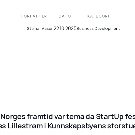
FORFATTER
DATO
KATEGORI
22.10.2025
Business Development
Steinar Aasen
Norges framtid var tema da StartUp fes
ess Lillestrøm i Kunnskapsbyens storstu