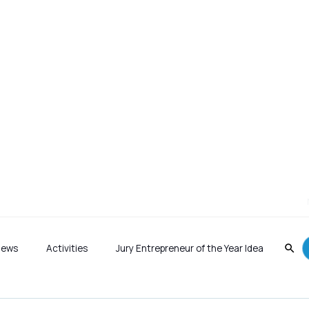
fokus på StartUp fe
News
Activities
Jury Entrepreneur of the Year Idea