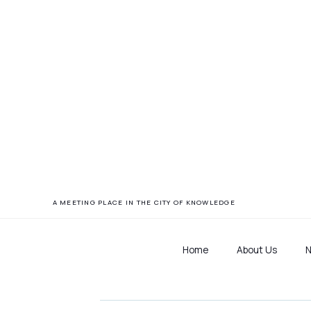
Gründer
A MEETING PLACE IN THE CITY OF KNOWLEDGE
Home
About Us