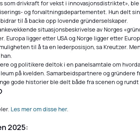
om drivkraft for vekst i innovasjonsdistriktet», ble 
aliserings- og forvaltningsdepartementet. Hun delt si
bidrar til å backe opp lovende gründerselskaper.
ankevekkende situasjonsbeskrivelse av Norges «grün
r. Europa ligger etter USA og Norge ligger etter Euro
muligheten til å ta en lederposisjon, sa Kreutzer. Men
 han.
ere og politikere deltok i en panelsamtale om hvorda
bileum på kvelden. Samarbeidspartnere og gründere fra
ange gode historier ble delt både fra scenen og rund
?
ler.
Les mer om disse her
.
en 2025: