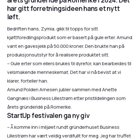
årets gründeridé på Romerike i 2024. Det
har gitt forretningsideen hans et nytt
løft.
Bedriften hans, Zymia, gikk til topps for sitt
kjøttforedlingsprodukt som er basert på gule erter. Amund
vant en gavesjekk på 50.000 kroner. Den brukte han på
produksjonsutstyr for å realisere produktet sitt.
– Gule erter som ellers brukes til dyrefor, kan bearbeides til
velsmakende menneskemat. Det har vi nå bevist at vi
klarer, forteller han.
Amund Polden Arnesen jubler sammen med Anette
Gangnæs i Business Lillestrøm etter pristildelingen som
årets gründeridé på Romerike.
StartUp festivalen ga ny giv
– Å komme inn i miljøet rundt gründerhuset Business
Lillestrøm har vært veldig verdifullt for meg. Jeg har truffet