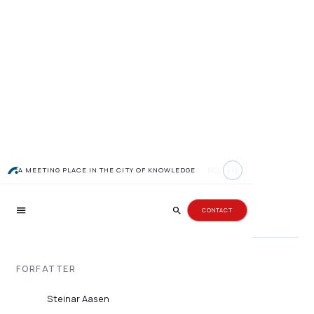
Gründeridé-vinner fikk
NO
EN
A MEETING PLACE IN THE CITY OF KNOWLEDGE
business-boost
CONTACT
FORFATTER
Steinar Aasen