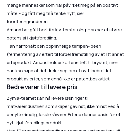
mange mennesker som har påvirket meg på en positivt
måte – og fått meg til å tenke nytt, sier
foodtechgründeren.
Amund har gått bort fra kjøtterstatning. Han ser et større
potensial i kjøttforedling.
Han har forlatt den opprinnelige tempeh-ideen
(fermentering av erter) til fordel fremstilling av et litt annet
erteprodukt. Amund holder kortene tett til brystet, men
han kan røpe at det dreier seg om et nytt, bebreidet
produkt av erter, som ennå ikke er patentbeskyttet.
Bedre varer til lavere pris
Zymia-teamet kan nå levere løsninger til
matvareindustrien som skaper gevinst, ikke minst ved å
benytte rimelig, lokale råvarer. Ertene danner basis for et
nytt kjøttforedlingsprodukt
Med 30 prosent innblanding av den nye «ertepasten» vil