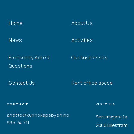
Home
About Us
News
Activities
Frequently Asked
Our businesses
Questions
Contact Us
Rent office space
CONTACT
VISIT US
anette@kunnskapsbyen.no
Sørumsgata 1a
995 74 711
2000 Lillestrøm