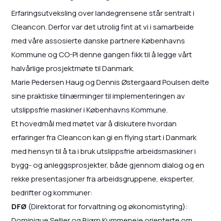
Erfaringsutveksling over landegrensene står sentralt i
Cleancon. Derfor var det utrolig fint at vi i samarbeide
med våre assosierte danske partnere Københavns
Kommune og CO-PI denne gangen fikk til å legge vårt
halvårlige prosjektmøte til Danmark.
Marie Pedersen Haug og Dennis Østergaard Poulsen delte
sine praktiske tilnærminger til implementeringen av
utslippsfrie maskiner i Københavns Kommune.
Et hovedmål med møtet var å diskutere hvordan
erfaringer fra Cleancon kan gi en flying start i Danmark
med hensyn til å ta i bruk utslippsfrie arbeidsmaskiner i
bygg- og anleggsprosjekter, både gjennom dialog og en
rekke presentasjoner fra arbeidsgruppene, eksperter,
bedrifter og kommuner:
DFØ
(Direktorat for forvaltning og økonomistyring):
Dominique Sellier og Bjørn Kummeneje orienterte om