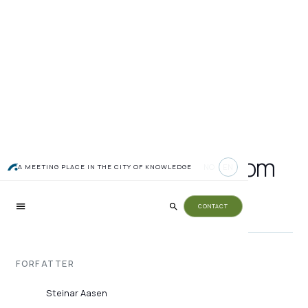
Holdt læringsverksted om
NO
EN
A MEETING PLACE IN THE CITY OF KNOWLEDGE
utslippsfrie anlegg
CONTACT
FORFATTER
Steinar Aasen