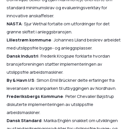
standard minimumskrav og evalueringsverktøy for
innovative anskaffelser.
NASTA
: Sjur Wethal fortalte om utfordringer for det
grønne skiftet i anleggsbransjen.
Lillestrøm kommune
: Johannes Liland beskrev arbeidet
med utslippsfrie bygge- og anleggsplasser.
Dansk Industri
: Frederik Krogsøe forklarte hvordan
bransjeforeningen støtter implementeringen av
utslippsfrie arbeidsmaskiner.
By & Havn I/S
: Simon Emil Brückner delte erfaringer fra
leveransen av kranparken til utbyggingen av Nordhavn.
Frederiksbergs Kommune
: Peter Chevalier Bøjstrup
diskuterte implementeringen av utslippsfrie
arbeidsmaskiner.
Dansk Standard
: Marika Englén snakket om utviklingen
av standardiseringsprodukter for utslippsfrie bygge- og