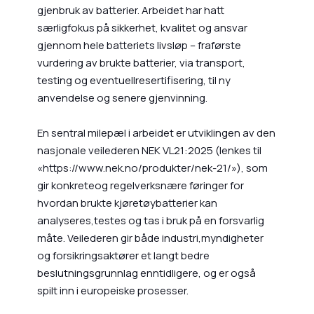
gjenbruk av batterier. Arbeidet har hatt
særligfokus på sikkerhet, kvalitet og ansvar
gjennom hele batteriets livsløp – fraførste
vurdering av brukte batterier, via transport,
testing og eventuellresertifisering, til ny
anvendelse og senere gjenvinning.
En sentral milepæl i arbeidet er utviklingen av den
nasjonale veilederen NEK VL21:2025 (lenkes til
«https://www.nek.no/produkter/nek-21/»), som
gir konkreteog regelverksnære føringer for
hvordan brukte kjøretøybatterier kan
analyseres,testes og tas i bruk på en forsvarlig
måte. Veilederen gir både industri,myndigheter
og forsikringsaktører et langt bedre
beslutningsgrunnlag enntidligere, og er også
spilt inn i europeiske prosesser.