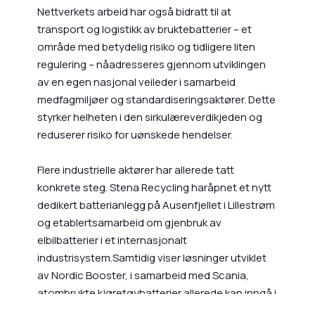
Nettverkets arbeid har også bidratt til at
transport og logistikk av bruktebatterier – et
område med betydelig risiko og tidligere liten
regulering – nåadresseres gjennom utviklingen
av en egen nasjonal veileder i samarbeid
medfagmiljøer og standardiseringsaktører. Dette
styrker helheten i den sirkulæreverdikjeden og
reduserer risiko for uønskede hendelser.
Flere industrielle aktører har allerede tatt
konkrete steg. Stena Recycling haråpnet et nytt
dedikert batterianlegg på Ausenfjellet i Lillestrøm
og etablertsamarbeid om gjenbruk av
elbilbatterier i et internasjonalt
industrisystem.Samtidig viser løsninger utviklet
av Nordic Booster, i samarbeid med Scania,
atombrukte kjøretøybatterier allerede kan inngå i
operativeenergilagringssystemer som bidrar til