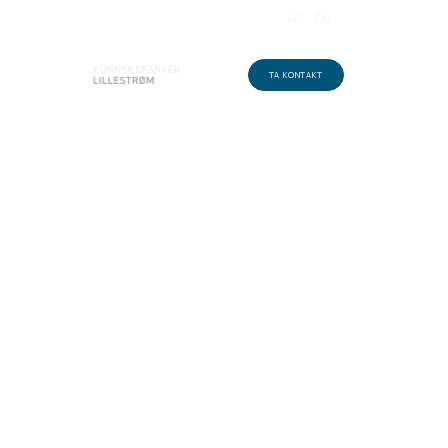
NO
EN
EN MØTEPLASS I KUNNSKAPSBYEN
TA KONTAKT