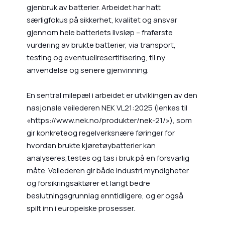
gjenbruk av batterier. Arbeidet har hatt
særligfokus på sikkerhet, kvalitet og ansvar
gjennom hele batteriets livsløp – fraførste
vurdering av brukte batterier, via transport,
testing og eventuellresertifisering, til ny
anvendelse og senere gjenvinning.
En sentral milepæl i arbeidet er utviklingen av den
nasjonale veilederen NEK VL21:2025 (lenkes til
«https://www.nek.no/produkter/nek-21/»), som
gir konkreteog regelverksnære føringer for
hvordan brukte kjøretøybatterier kan
analyseres,testes og tas i bruk på en forsvarlig
måte. Veilederen gir både industri,myndigheter
og forsikringsaktører et langt bedre
beslutningsgrunnlag enntidligere, og er også
spilt inn i europeiske prosesser.