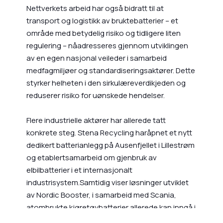
Nettverkets arbeid har også bidratt til at
transport og logistikk av bruktebatterier – et
område med betydelig risiko og tidligere liten
regulering – nåadresseres gjennom utviklingen
av en egen nasjonal veileder i samarbeid
medfagmiljøer og standardiseringsaktører. Dette
styrker helheten i den sirkulæreverdikjeden og
reduserer risiko for uønskede hendelser.
Flere industrielle aktører har allerede tatt
konkrete steg. Stena Recycling haråpnet et nytt
dedikert batterianlegg på Ausenfjellet i Lillestrøm
og etablertsamarbeid om gjenbruk av
elbilbatterier i et internasjonalt
industrisystem.Samtidig viser løsninger utviklet
av Nordic Booster, i samarbeid med Scania,
atombrukte kjøretøybatterier allerede kan inngå i
operativeenergilagringssystemer som bidrar til