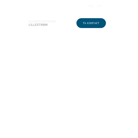
NO
EN
EN MØTEPLASS I KUNNSKAPSBYEN
TA KONTAKT