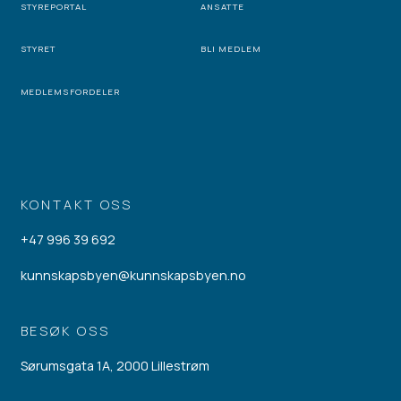
STYREPORTAL
ANSATTE
STYRET
BLI MEDLEM
MEDLEMSFORDELER
KONTAKT OSS
+47 996 39 692
kunnskapsbyen@kunnskapsbyen.no
BESØK OSS
Sørumsgata 1A, 2000 Lillestrøm