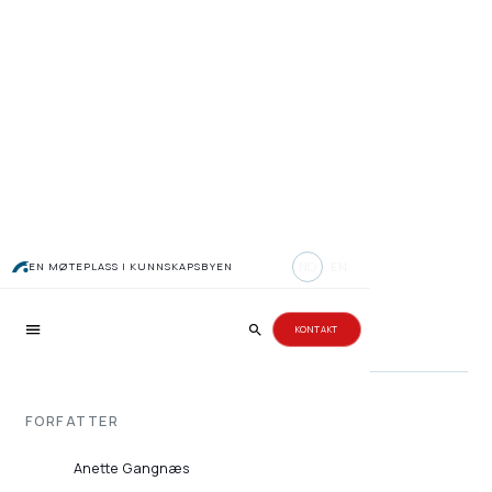
Bli med i Romerike
NO
EN
EN MØTEPLASS I KUNNSKAPSBYEN
Investornettverk!
KONTAKT
FORFATTER
Anette Gangnæs