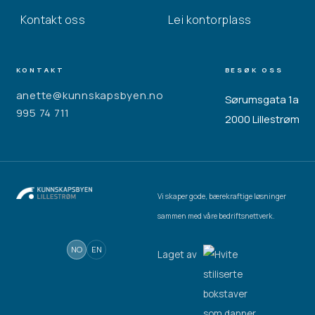
Kontakt oss
Lei kontorplass
KONTAKT
BESØK OSS
anette@kunnskapsbyen.no
Sørumsgata 1a
995 74 711
2000 Lillestrøm
Vi skaper gode, bærekraftige løsninger
sammen med våre bedriftsnettverk.
NO
EN
Laget av