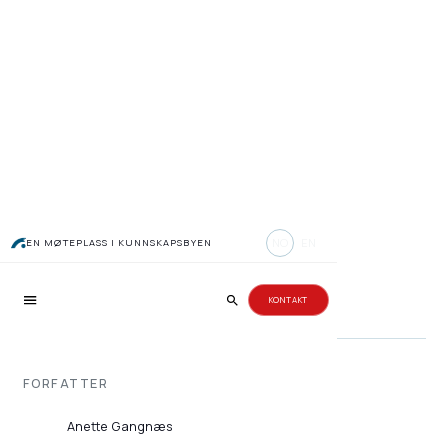
Knallsuksess for nytt
NO
EN
EN MØTEPLASS I KUNNSKAPSBYEN
gründerprogram
KONTAKT
FORFATTER
Anette Gangnæs