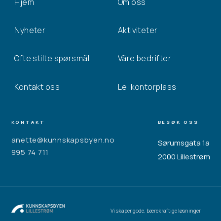
Hjem
Om oss
Nyheter
Aktiviteter
Ofte stilte spørsmål
Våre bedrifter
Kontakt oss
Lei kontorplass
KONTAKT
BESØK OSS
anette@kunnskapsbyen.no
Sørumsgata 1a
995 74 711
2000 Lillestrøm
Vi skaper gode, bærekraftige løsninger