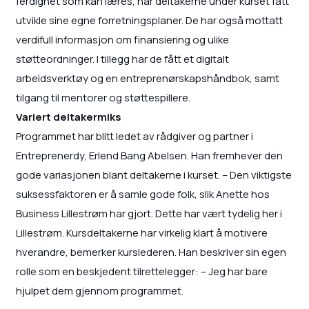
ferdighet som kan læres, har deltakerne under kurset fått
utvikle sine egne forretningsplaner. De har også mottatt
verdifull informasjon om finansiering og ulike
støtteordninger. I tillegg har de fått et digitalt
arbeidsverktøy og en entreprenørskapshåndbok, samt
tilgang til mentorer og støttespillere.
Variert deltakermiks
Programmet har blitt ledet av rådgiver og partner i
Entreprenerdy, Erlend Bang Abelsen. Han fremhever den
gode variasjonen blant deltakerne i kurset. – Den viktigste
suksessfaktoren er å samle gode folk, slik Anette hos
Business Lillestrøm har gjort. Dette har vært tydelig her i
Lillestrøm. Kursdeltakerne har virkelig klart å motivere
hverandre, bemerker kurslederen. Han beskriver sin egen
rolle som en beskjedent tilrettelegger: – Jeg har bare
hjulpet dem gjennom programmet.