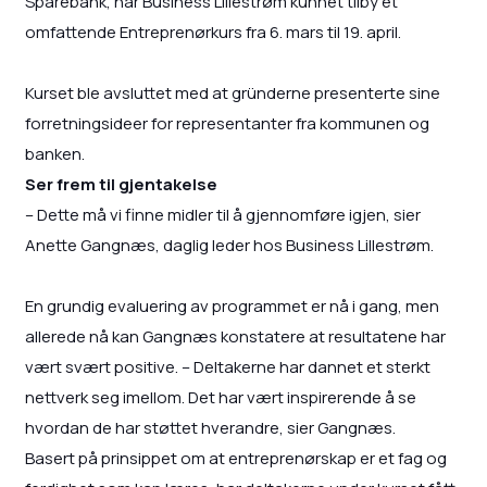
Sparebank, har Business Lillestrøm kunnet tilby et
omfattende Entreprenørkurs fra 6. mars til 19. april.
Kurset ble avsluttet med at gründerne presenterte sine
forretningsideer for representanter fra kommunen og
banken.
Ser frem til gjentakelse
– Dette må vi finne midler til å gjennomføre igjen, sier
Anette Gangnæs, daglig leder hos Business Lillestrøm.
En grundig evaluering av programmet er nå i gang, men
allerede nå kan Gangnæs konstatere at resultatene har
vært svært positive. – Deltakerne har dannet et sterkt
nettverk seg imellom. Det har vært inspirerende å se
hvordan de har støttet hverandre, sier Gangnæs.
Basert på prinsippet om at entreprenørskap er et fag og