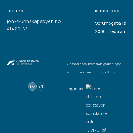
KONTAKT
BESØK OSS
jon@kunnskapsbyen.no
Sørumsgata 1a
41420183
2000 Lillestrøm
Vi skaper gode, bærekraftige løsninger
sammen med våre bedriftsnettverk.
NO
EN
Laget av