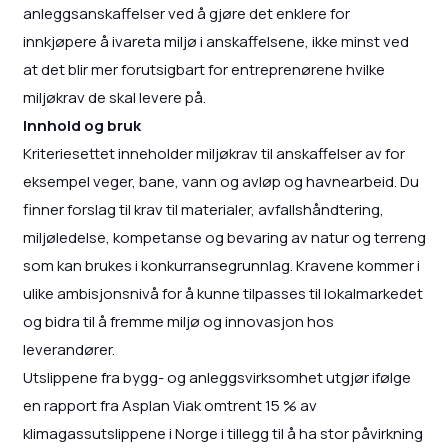
anleggsanskaffelser ved å gjøre det enklere for
innkjøpere å ivareta miljø i anskaffelsene, ikke minst ved
at det blir mer forutsigbart for entreprenørene hvilke
miljøkrav de skal levere på.
Innhold og bruk
Kriteriesettet inneholder miljøkrav til anskaffelser av for
eksempel veger, bane, vann og avløp og havnearbeid. Du
finner forslag til krav til materialer, avfallshåndtering,
miljøledelse, kompetanse og bevaring av natur og terreng
som kan brukes i konkurransegrunnlag. Kravene kommer i
ulike ambisjonsnivå for å kunne tilpasses til lokalmarkedet
og bidra til å fremme miljø og innovasjon hos
leverandører.
Utslippene fra bygg- og anleggsvirksomhet utgjør ifølge
en rapport fra Asplan Viak omtrent 15 % av
klimagassutslippene i Norge i tillegg til å ha stor påvirkning