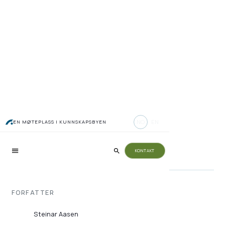
Nye miljøkriterier for
NO
EN
EN MØTEPLASS I KUNNSKAPSBYEN
anleggsbransjen
KONTAKT
FORFATTER
Steinar Aasen