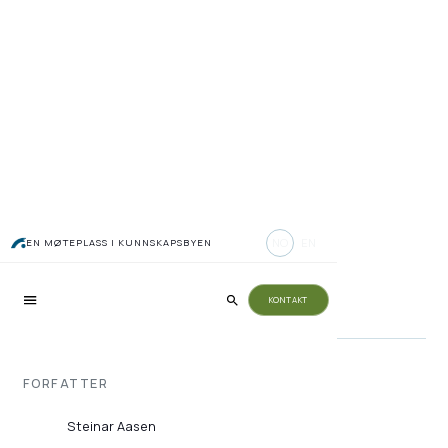
Utvikler AI for
NO
EN
EN MØTEPLASS I KUNNSKAPSBYEN
anleggsmaskiner
KONTAKT
FORFATTER
Steinar Aasen