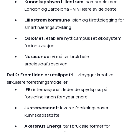
Kunnskapsbyen Lillestrøm
: samarbeid med
London og Barcelona – vi vil lære av de beste
Lillestrøm kommune
: plan og tilrettelegging for
smart næringsutvikling
OsloMet
: etablere nytt campus i et økosystem
for innovasjon
Norasonde
: vi må ta i bruk hele
arbeidskraftreserven
Del 2: Fremtiden er utslippsfri
– vi bygger kreative,
sirkulære forretningsmodeller
IFE
: internasjonalt ledende spydspiss på
forskning innen fornybar energi
Justervesenet
: leverer forskningsbasert
kunnskapsstøtte
Akershus Energi
: tar i bruk alle former for