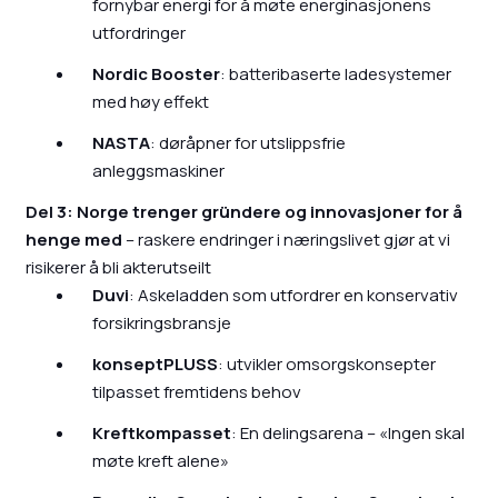
fornybar energi for å møte energinasjonens
utfordringer
Nordic Booster
: batteribaserte ladesystemer
med høy effekt
NASTA
: døråpner for utslippsfrie
anleggsmaskiner
Del 3: Norge trenger gründere og innovasjoner for å
henge med
– raskere endringer i næringslivet gjør at vi
risikerer å bli akterutseilt
Duvi
: Askeladden som utfordrer en konservativ
forsikringsbransje
konseptPLUSS
: utvikler omsorgskonsepter
tilpasset fremtidens behov
Kreftkompasset
: En delingsarena – «Ingen skal
møte kreft alene»