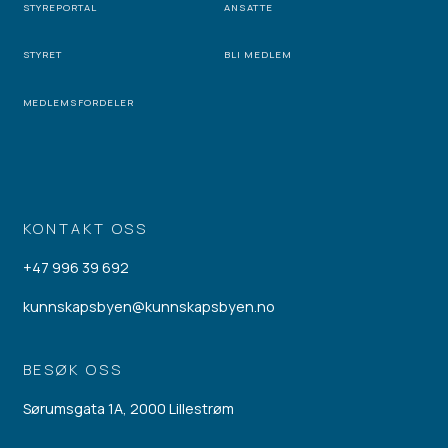
STYREPORTAL
ANSATTE
STYRET
BLI MEDLEM
MEDLEMSFORDELER
KONTAKT OSS
+47 996 39 692
kunnskapsbyen@kunnskapsbyen.no
BESØK OSS
Sørumsgata 1A, 2000 Lillestrøm