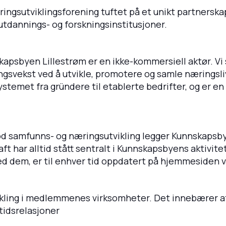
ngsutviklingsforening tuftet på et unikt partnerska
utdannings- og forskningsinstitusjoner.
psbyen Lillestrøm er en ikke-kommersiell aktør. Vi s
ngsvekst ved å utvikle, promotere og samle nærings
stemet fra gründere til etablerte bedrifter, og er e
 god samfunns- og næringsutvikling legger Kunnskaps
aft har alltid stått sentralt i Kunnskapsbyens aktivit
ed dem, er til enhver tid oppdatert på hjemmesiden v
ikling i medlemmenes virksomheter. Det innebærer at
gtidsrelasjoner