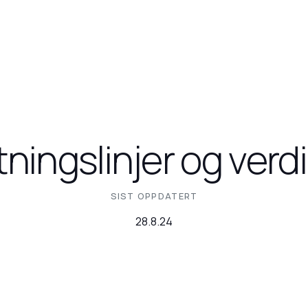
tningslinjer og ver
SIST OPPDATERT
28.8.24