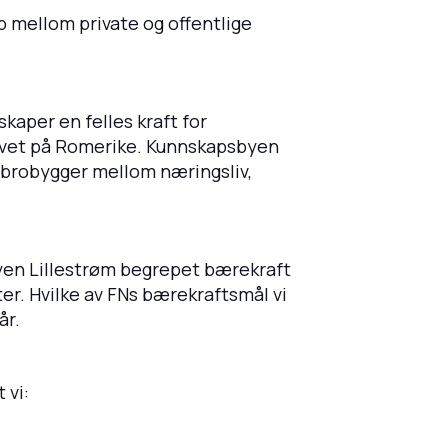
p mellom private og offentlige
kaper en felles kraft for
livet på Romerike. Kunnskapsbyen
n brobygger mellom næringsliv,
byen Lillestrøm begrepet bærekraft
eter. Hvilke av FNs bærekraftsmål vi
år.
 vi: