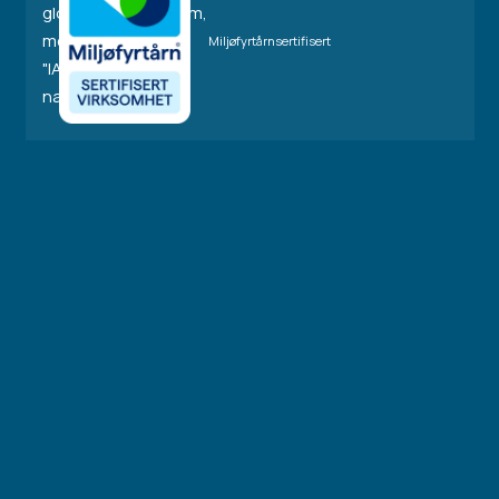
Miljøfyrtårnsertifisert