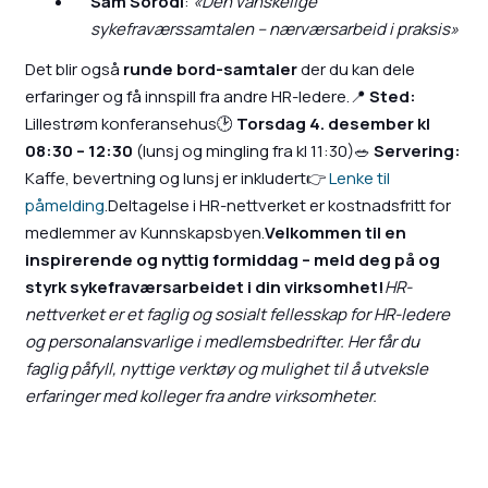
Sam Sorodi
:
«Den vanskelige
sykefraværssamtalen – nærværsarbeid i praksis»
Det blir også
runde bord-samtaler
der du kan dele
erfaringer og få innspill fra andre HR-ledere.📍
Sted:
Lillestrøm konferansehus🕑
Torsdag 4. desember kl
08:30 – 12:30
(lunsj og mingling fra kl 11:30)🥗
Servering:
Kaffe, bevertning og lunsj er inkludert👉
Lenke til
påmelding
.Deltagelse i HR-nettverket er kostnadsfritt for
medlemmer av Kunnskapsbyen.
Velkommen til en
inspirerende og nyttig formiddag – meld deg på og
styrk sykefraværsarbeidet i din virksomhet!
HR-
nettverket er et faglig og sosialt fellesskap for HR-ledere
og personalansvarlige i medlemsbedrifter. Her får du
faglig påfyll, nyttige verktøy og mulighet til å utveksle
erfaringer med kolleger fra andre virksomheter.