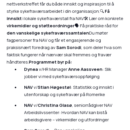
nettverkstreffet får du både innsikt og inspirasjon til å
styrke sykefraværsarbeidet i din organisasjon.🔍
Få
innsikt
i lokale sykefraværstall fra NAV🛠️ Lær om konkrete
virkemidler og støtteordninger
🗣️ Få praktiske råd for
den vanskelige sykefraværssamtalen
Du møter
fagpersoner fra NAV og får et engasjerende og
praksisnært foredrag av
Sam Sorodi
, som deler hva som
faktisk fungerer når nærvær skal fremmes og fravær
håndteres.
Programmet byr på:
Dynea
v/HR Manager
Anne Aassveen
: Slik
jobber vi med sykefraværsoppfølging
NAV
v/
Stian Høgestøl
: Statistikk og innsikt i
utenforskap og sykefravær på Romerike
NAV
v/
Christina Glasø
, seniorrådgiver NAV
Arbeidslivssenter: Hvordan NAV kan bistå
arbeidsgivere – virkemidler og utfordringer