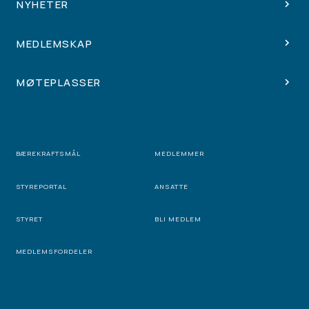
NYHETER
MEDLEMSKAP
MØTEPLASSER
BÆREKRAFTSMÅL
MEDLEMMER
STYREPORTAL
ANSATTE
STYRET
BLI MEDLEM
MEDLEMSFORDELER