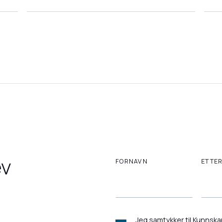
ev
FORNAVN
ETTE
Jeg samtykker til Kunnska