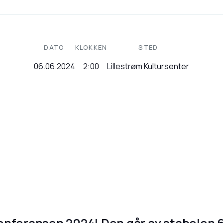
DATO
KLOKKEN
STED
06.06.2024
2:00
Lillestrøm Kultursenter
nferansen 2024! Den går av stabelen 6. 