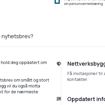
sin personvernerklæring
a nyhetsbrev?
g hold deg oppdatert om
Nettverksbyg
Få invitasjoner ti
kontakter.
tsbrev om smått og stort
legg vil du også motta
kt for de nærmeste
Oppdatert in