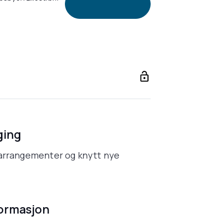
ging
l arrangementer og knytt nye
formasjon