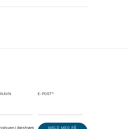
RNAVN
E-POST*
psbyen Lillestrøm