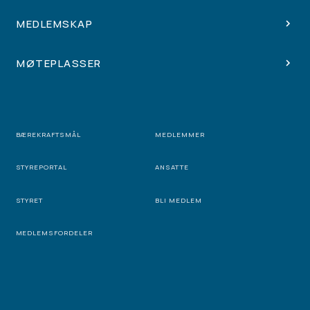
MEDLEMSKAP
MØTEPLASSER
BÆREKRAFTSMÅL
MEDLEMMER
STYREPORTAL
ANSATTE
STYRET
BLI MEDLEM
MEDLEMSFORDELER