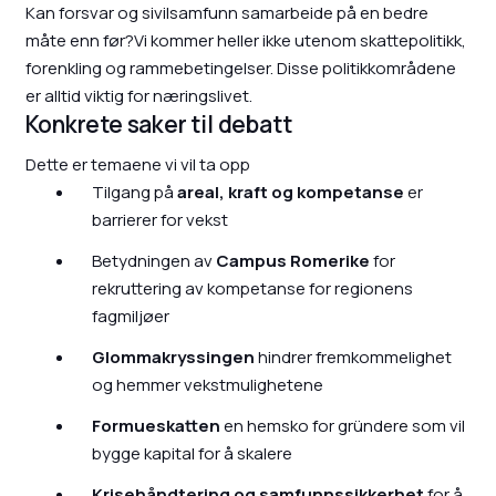
Kan forsvar og sivilsamfunn samarbeide på en bedre
måte enn før?Vi kommer heller ikke utenom skattepolitikk,
forenkling og rammebetingelser. Disse politikkområdene
er alltid viktig for næringslivet.
Konkrete saker til debatt
Dette er temaene vi vil ta opp
Tilgang på
areal, kraft og kompetanse
er
barrierer for vekst
Betydningen av
Campus Romerike
for
rekruttering av kompetanse for regionens
fagmiljøer
Glommakryssingen
hindrer fremkommelighet
og hemmer vekstmulighetene
Formueskatten
en hemsko for gründere som vil
bygge kapital for å skalere
Krisehåndtering og samfunnssikkerhet
for å