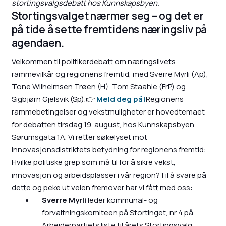
stortingsvalgsdebatt hos Kunnskapsbyen.
Stortingsvalget nærmer seg – og det er
på tide å sette fremtidens næringsliv på
agendaen.
Velkommen til politikerdebatt om næringslivets
rammevilkår og regionens fremtid, med Sverre Myrli (Ap),
Tone Wilhelmsen Trøen (H), Tom Staahle (FrP) og
Sigbjørn Gjelsvik (Sp).👉
Meld deg på!
Regionens
rammebetingelser og vekstmuligheter er hovedtemaet
for debatten tirsdag 19. august, hos Kunnskapsbyen
Sørumsgata 1A. Vi retter søkelyset mot
innovasjonsdistriktets betydning for regionens fremtid:
Hvilke politiske grep som må til for å sikre vekst,
innovasjon og arbeidsplasser i vår region?Til å svare på
dette og peke ut veien fremover har vi fått med oss:
Sverre Myrli
leder kommunal- og
forvaltningskomiteen på Stortinget, nr 4 på
Arbeiderpartiets liste til årets Stortingsvalg