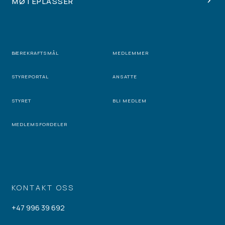
MØTEPLASSER
BÆREKRAFTSMÅL
MEDLEMMER
STYREPORTAL
ANSATTE
STYRET
BLI MEDLEM
MEDLEMSFORDELER
KONTAKT OSS
+47 996 39 692