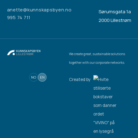
anette@kunnskapsbyen.no
Sørumsgata 1a
995 74 711
2000 Lillestrøm
We create great, sustainable solutions
together with our corporate networks.
NO
EN
Created by