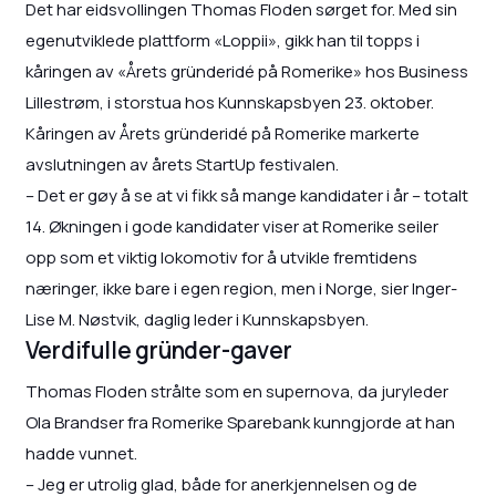
Det har eidsvollingen Thomas Floden sørget for. Med sin
egenutviklede plattform «Loppii», gikk han til topps i
kåringen av «Årets gründeridé på Romerike» hos Business
Lillestrøm, i storstua hos Kunnskapsbyen 23. oktober.
Kåringen av Årets gründeridé på Romerike markerte
avslutningen av årets StartUp festivalen.
– Det er gøy å se at vi fikk så mange kandidater i år – totalt
14. Økningen i gode kandidater viser at Romerike seiler
opp som et viktig lokomotiv for å utvikle fremtidens
næringer, ikke bare i egen region, men i Norge, sier Inger-
Lise M. Nøstvik, daglig leder i Kunnskapsbyen.
Verdifulle gründer-gaver
Thomas Floden strålte som en supernova, da juryleder
Ola Brandser fra Romerike Sparebank kunngjorde at han
hadde vunnet.
– Jeg er utrolig glad, både for anerkjennelsen og de