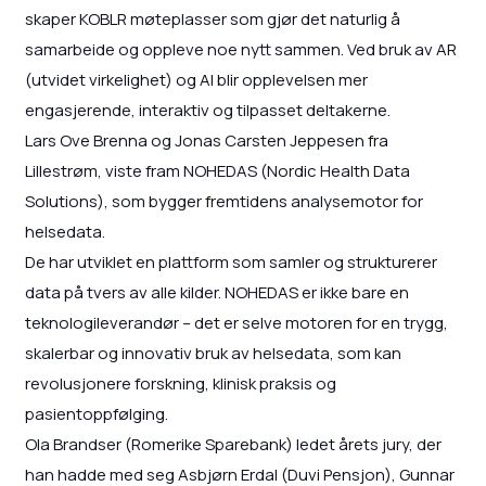
skaper KOBLR møteplasser som gjør det naturlig å
samarbeide og oppleve noe nytt sammen. Ved bruk av AR
(utvidet virkelighet) og AI blir opplevelsen mer
engasjerende, interaktiv og tilpasset deltakerne.
Lars Ove Brenna og Jonas Carsten Jeppesen fra
Lillestrøm, viste fram NOHEDAS (Nordic Health Data
Solutions), som bygger fremtidens analysemotor for
helsedata.
De har utviklet en plattform som samler og strukturerer
data på tvers av alle kilder. NOHEDAS er ikke bare en
teknologileverandør – det er selve motoren for en trygg,
skalerbar og innovativ bruk av helsedata, som kan
revolusjonere forskning, klinisk praksis og
pasientoppfølging.
Ola Brandser (Romerike Sparebank) ledet årets jury, der
han hadde med seg Asbjørn Erdal (Duvi Pensjon), Gunnar