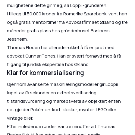
mulighetene dette gir meg, sa Loppii-gründeren.
I tillegg til 50.000 kroner fra Romerike Sparebank, vant han
også gratis mentortimer fra Advokatfirmaet Økland og tre
måneder gratis plass hos gründerhuset Business
Jessheim.
Thomas Floden har allerede rukket å få en prat med
advokat Gunnar Flønes. Han er svært fornøyd med å få
tilgang til juridisk ekspertise hos Økland.
Klar for kommersialisering
Gjennom avanserte maskinlæringsmodeller gir Loppii i
løpet av få sekunder en ekthetsverifisering,
tilstandsvurdering og markedsverdi av objekter; enten
det gjelder Pokémon-kort, klokker, mynter, LEGO eller
vintage biler.
Etter innledende runder, var tre minutter alt Thomas
Floden fikk, til å overbevise juryen om Loppiis