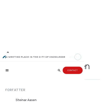
Årets gründeridé: Nå
NO
EN
A MEETING PLACE IN THE CITY OF KNOWLEDGE
slipper du å gjette prisen
CONTACT
FORFATTER
Steinar Aasen