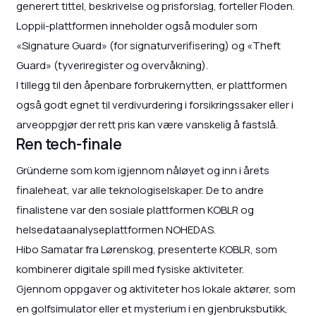
generert tittel, beskrivelse og prisforslag, forteller Floden.
Loppii-plattformen inneholder også moduler som
«Signature Guard» (for signaturverifisering) og «Theft
Guard» (tyveriregister og overvåkning).
I tillegg til den åpenbare forbrukernytten, er plattformen
også godt egnet til verdivurdering i forsikringssaker eller i
arveoppgjør der rett pris kan være vanskelig å fastslå.
Ren tech-finale
Gründerne som kom igjennom nåløyet og inn i årets
finaleheat, var alle teknologiselskaper. De to andre
finalistene var den sosiale plattformen KOBLR og
helsedataanalyseplattformen NOHEDAS.
Hibo Samatar fra Lørenskog, presenterte KOBLR, som
kombinerer digitale spill med fysiske aktiviteter.
Gjennom oppgaver og aktiviteter hos lokale aktører, som
en golfsimulator eller et mysterium i en gjenbruksbutikk,