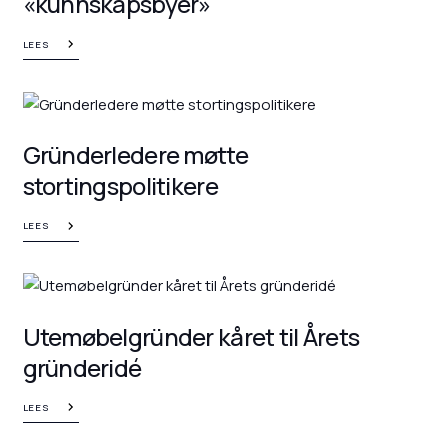
«kunnskapsbyer»
LEES
Gründerledere møtte
stortingspolitikere
LEES
Utemøbelgründer kåret til Årets
gründeridé
LEES