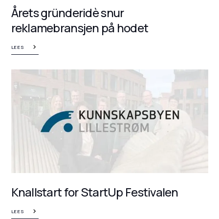
Årets gründeridè snur
reklamebransjen på hodet
LEES
Knallstart for StartUp Festivalen
LEES