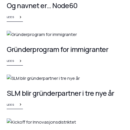
Og navnet er… Node60
LEES
Gründerprogram for immigranter
LEES
SLM blir gründerpartner i tre nye år
LEES