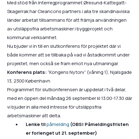
Med stöd från Interregprogrammet Øresund-Kattegatt-
Skagerrak har Cleancons partners i alla tre skandinaviska
länder arbetat tillsammans för att främja användningen
av utsläppsfria arbetsmaskiner i byggprojekt och
kommunal verksamhet.
Nu bjuder vi in till en slutkonferens för projektet där vi
både kommer att se tillbaka på vad vi åstadkommit under
projektet, men också se fram emot nya utmaningar.
Konferens plats:
“Kongens Nytorv” (våning 1), Njalsgade
13, 2300 København
Programmet för slutkonferensen är uppdelat i två delar,
med en öppen del måndag 26 september kl 13.00-17.30 där
vi bjuder in alla med intresse för utsläppsfria
arbetsmaskiner att delta.
Lenke til
påmelding
(OBS! Påmeldingsfristen
er forlenget ut 21. september)