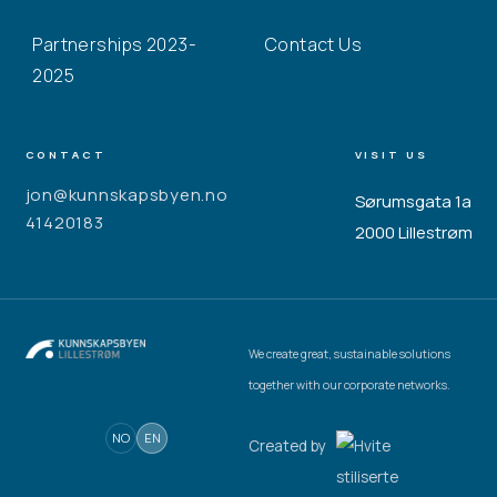
Partnerships 2023-
Contact Us
2025
CONTACT
VISIT US
jon@kunnskapsbyen.no
Sørumsgata 1a
41420183
2000 Lillestrøm
We create great, sustainable solutions
together with our corporate networks.
NO
EN
Created by