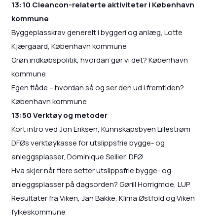
13:10 Cleancon-relaterte aktiviteter i København
kommune
Byggeplasskrav generelt i byggeri og anlæg, Lotte
Kjærgaard, København kommune
Grøn indkøbspolitik, hvordan gør vi det? København
kommune
Egen flåde – hvordan så og ser den ud i fremtiden?
København kommune
13:50 Verktøy og metoder
Kort intro ved Jon Eriksen, Kunnskapsbyen Lillestrøm
DFØs verktøykasse for utslippsfrie bygge- og
anleggsplasser, Dominique Sellier, DFØ
Hva skjer når flere setter utslippsfrie bygge- og
anleggsplasser på dagsorden? Gørill Horrigmoe, LUP
Resultater fra Viken, Jan Bakke, Klima Østfold og Viken
fylkeskommune