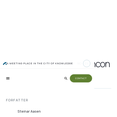
Sluttkonferanse i Cleancon
NO
EN
A MEETING PLACE IN THE CITY OF KNOWLEDGE
26.-27 september
CONTACT
FORFATTER
Steinar Aasen