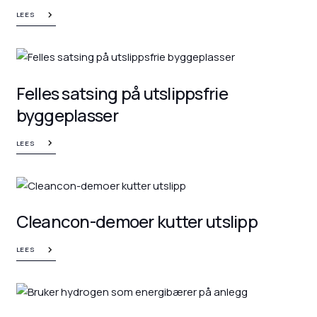
LEES
Felles satsing på utslippsfrie
byggeplasser
LEES
Cleancon-demoer kutter utslipp
LEES