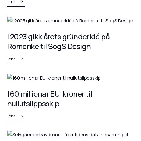
LEES
i 2023 gikk årets gründeridé på
Romerike til SogS Design
LEES
160 millionar EU-kroner til
nullutslippsskip
LEES