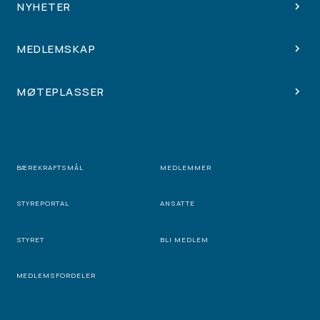
NYHETER
MEDLEMSKAP
MØTEPLASSER
BÆREKRAFTSMÅL
MEDLEMMER
STYREPORTAL
ANSATTE
STYRET
BLI MEDLEM
MEDLEMSFORDELER