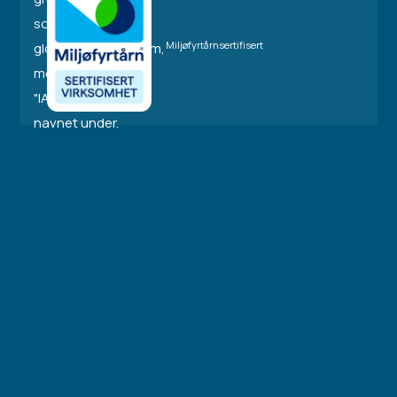
Miljøfyrtårnsertifisert