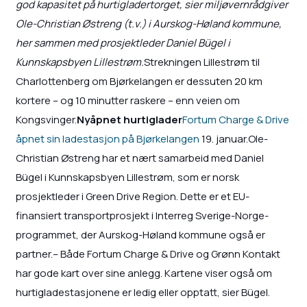
god kapasitet på hurtigladertorget, sier miljøvernrådgiver
Ole-Christian Østreng (t.v.) i Aurskog-Høland kommune,
her sammen med prosjektleder Daniel Bügel i
Kunnskapsbyen Lillestrøm.
Strekningen Lillestrøm til
Charlottenberg om Bjørkelangen er dessuten 20 km
kortere – og 10 minutter raskere – enn veien om
Kongsvinger.
Nyåpnet hurtiglader
Fortum Charge & Drive
åpnet sin ladestasjon på Bjørkelangen
19. januar.Ole-
Christian Østreng har et nært samarbeid med Daniel
Bügel i Kunnskapsbyen Lillestrøm, som er norsk
prosjektleder i Green Drive Region. Dette er et EU-
finansiert transportprosjekt i Interreg Sverige-Norge-
programmet, der Aurskog-Høland kommune også er
partner.– Både Fortum Charge & Drive og Grønn Kontakt
har gode kart over sine anlegg. Kartene viser også om
hurtigladestasjonene er ledig eller opptatt, sier Bügel.