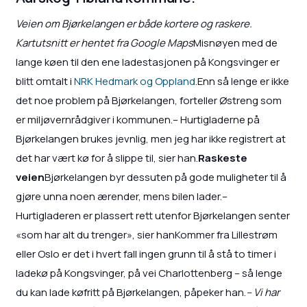
Veien om Bjørkelangen er både kortere og raskere.
Kartutsnitt er hentet fra Google Maps
Misnøyen med de
lange køen til den ene ladestasjonen på Kongsvinger er
blitt omtalt i
NRK Hedmark og Oppland
.Enn så lenge er ikke
det noe problem på Bjørkelangen, forteller Østreng som
er miljøvernrådgiver i kommunen.– Hurtigladerne på
Bjørkelangen brukes jevnlig, men jeg har ikke registrert at
det har vært kø for å slippe til, sier han.
Raskeste
veien
Bjørkelangen byr dessuten på gode muligheter til å
gjøre unna noen ærender, mens bilen lader.–
Hurtigladeren er plassert rett utenfor Bjørkelangen senter
«som har alt du trenger», sier hanKommer fra Lillestrøm
eller Oslo er det i hvert fall ingen grunn til å stå to timer i
ladekø på Kongsvinger, på vei Charlottenberg – så lenge
du kan lade køfritt på Bjørkelangen, påpeker han.
– Vi har