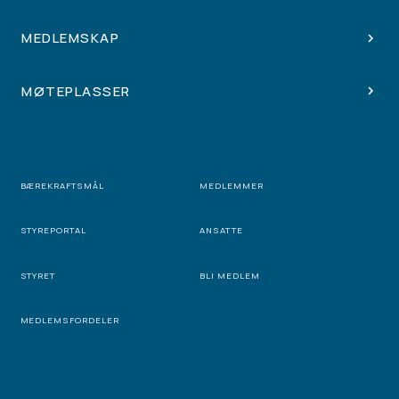
MEDLEMSKAP
MØTEPLASSER
BÆREKRAFTSMÅL
MEDLEMMER
STYREPORTAL
ANSATTE
STYRET
BLI MEDLEM
MEDLEMSFORDELER