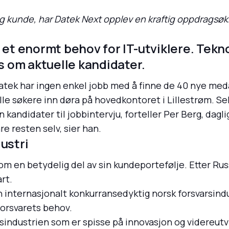
g kunde, har Datek Next opplev en kraftig oppdragsøk
 et enormt behov for IT-utviklere. Tekno
ps om aktuelle kandidater.
Datek har ingen enkel jobb med å finne de 40 nye med
lle søkere inn døra på hovedkontoret i Lillestrøm. Se
 kandidater til jobbintervju, forteller Per Berg, dagli
are resten selv, sier han.
ustri
om en betydelig del av sin kundeportefølje. Etter Rus
rt.
internasjonalt konkurransedyktig norsk forsvarsindust
Forsvarets behov.
rsindustrien som er spisse på innovasjon og videreut