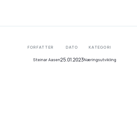
FORFATTER
DATO
KATEGORI
25.01.2023
Næringsutvikling
Steinar Aasen