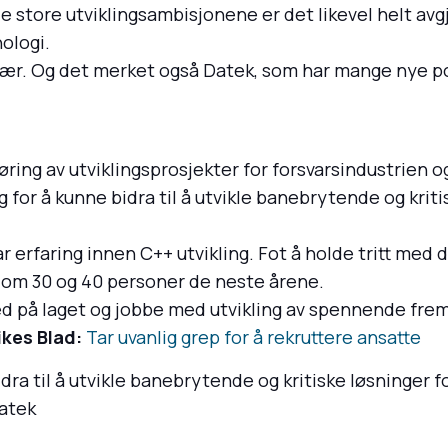
e store utviklingsambisjonene er det likevel helt avgj
ologi.
trær. Og det merket også Datek, som har mange nye po
ring av utviklingsprosjekter for forsvarsindustrien og
for å kunne bidra til å utvikle banebrytende og kriti
r erfaring innen C++ utvikling. Fot å holde tritt med 
lom 30 og 40 personer de neste årene.
med på laget og jobbe med utvikling av spennende frem
kes Blad:
Tar uvanlig grep for å rekruttere ansatte
dra til å utvikle banebrytende og kritiske løsninger fo
Datek