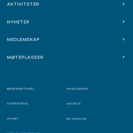
AKTIVITETER
NYHETER
MEDLEMSKAP
MØTEPLASSER
BÆREKRAFTSMÅL
MEDLEMMER
STYREPORTAL
ANSATTE
STYRET
BLI MEDLEM