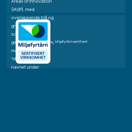
Miljøfyrtårnsertifisert