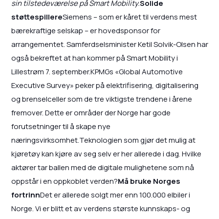
sin tilstedeværelse på Smart Mobility.
Solide
støttespillere
Siemens – som er kåret til verdens mest
bærekraftige selskap – er hovedsponsor for
arrangementet. Samferdselsminister Ketil Solvik-Olsen har
også bekreftet at han kommer på Smart Mobility i
Lillestrøm 7. september.KPMGs «Global Automotive
Executive Survey» peker på elektrifisering, digitalisering
og brenselceller som de tre viktigste trendene i årene
fremover. Dette er områder der Norge har gode
forutsetninger til å skape nye
næringsvirksomhet.Teknologien som gjør det mulig at
kjøretøy kan kjøre av seg selv er her allerede i dag. Hvilke
aktører tar ballen med de digitale mulighetene som nå
oppstår i en oppkoblet verden?
Må bruke Norges
fortrinn
Det er allerede solgt mer enn 100.000 elbiler i
Norge. Vi er blitt et av verdens største kunnskaps- og