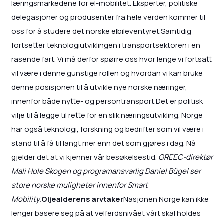
læringsmarkedene for el-mobilitet. Eksperter, politiske
delegasjoner og produsenter fra hele verden kommer til
oss for å studere det norske elbileventyret.Samtidig
fortsetter teknologiutviklingen i transportsektoren i en
rasende fart. Vi må derfor spørre oss hvor lenge vi fortsatt
vil være i denne gunstige rollen og hvordan vi kan bruke
denne posisjonen til å utvikle nye norske næringer,
innenfor både nytte- og persontransport.Det er politisk
vilje til å legge til rette for en slik næringsutvikling. Norge
har også teknologi, forskning og bedrifter som vil være i
stand til å få til langt mer enn det som gjøres i dag. Nå
gjelder det at vi kjenner vår besøkelsestid.
OREEC-direktør
Mali Hole Skogen og programansvarlig Daniel Bügel ser
store norske muligheter innenfor Smart
Mobility.
Oljealderens arvtaker
Nasjonen Norge kan ikke
lenger basere seg på at velferdsnivået vårt skal holdes