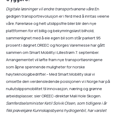
Digitale løsninger vil endre transportvanene våre.
En
gedigen transportrevolusjon er i ferd med å inntas veiene
våre. Førerløse og helt utslippsfrie biler blir den nye
plattformen for et billig og bekymringsløst bilhold,
sammenlignet med å eie egen bil som står parkert 95
prosent i døgnet.OREEC og Norges Varemesse har gått
sammen om Smart Mobility i Lillestrøm 7. september.
Arrangementet vil løfte fram nye transportløsningene
som åpne spennende muligheter for norske
høyteknologibedrifter.– Med Smart Mobility skal vi
omsette den verdensledende posisjonen vi i Norge har på
nullutslippsmobilitet til innovasjon, næring og grønne
arbeidsplasser, sier OREEC-direktør Mali Hole Skogen.
Samferdselsminister Ketil Solvik Olsen, som tidligere i år
fikk prøvekjøre Kunnskapsbyens hydrogenbil, har varslet