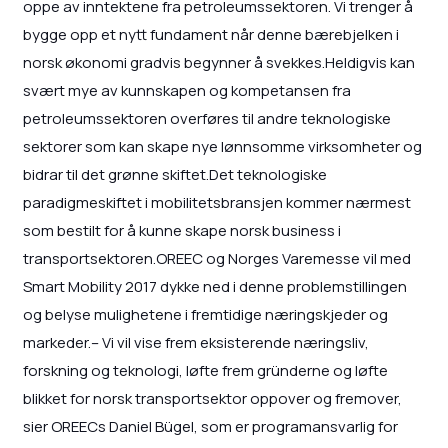
oppe av inntektene fra petroleumssektoren. Vi trenger å
bygge opp et nytt fundament når denne bærebjelken i
norsk økonomi gradvis begynner å svekkes.Heldigvis kan
svært mye av kunnskapen og kompetansen fra
petroleumssektoren overføres til andre teknologiske
sektorer som kan skape nye lønnsomme virksomheter og
bidrar til det grønne skiftet.Det teknologiske
paradigmeskiftet i mobilitetsbransjen kommer nærmest
som bestilt for å kunne skape norsk business i
transportsektoren.OREEC og Norges Varemesse vil med
Smart Mobility 2017 dykke ned i denne problemstillingen
og belyse mulighetene i fremtidige næringskjeder og
markeder.– Vi vil vise frem eksisterende næringsliv,
forskning og teknologi, løfte frem gründerne og løfte
blikket for norsk transportsektor oppover og fremover,
sier OREECs Daniel Bügel, som er programansvarlig for