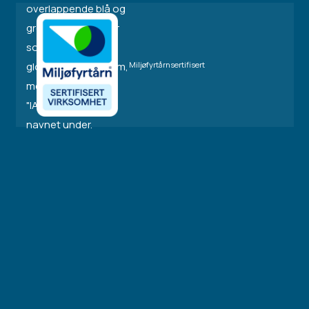
Miljøfyrtårnsertifisert