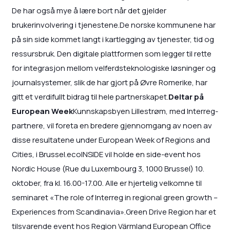
De har også mye å lære bort når det gjelder
brukerinvolvering i tjenestene.De norske kommunene har
på sin side kommet langt i kartlegging av tjenester, tid og
ressursbruk. Den digitale plattformen som legger til rette
for integrasjon mellom velferdsteknologiske løsninger og
journalsystemer, slik de har gjort på Øvre Romerike, har
gitt et verdifullt bidrag til hele partnerskapet.
Deltar på
European Week
Kunnskapsbyen Lillestrøm, med Interreg-
partnere, vil foreta en bredere gjennomgang av noen av
disse resultatene under European Week of Regions and
Cities, i Brussel.ecoINSIDE vil holde en side-event hos
Nordic House (Rue du Luxembourg 3, 1000 Brussel) 10.
oktober, fra kl. 16.00-17.00. Alle er hjertelig velkomne til
seminaret «The role of Interreg in regional green growth –
Experiences from Scandinavia».Green Drive Region har et
tilsvarende event hos Region Värmland European Office