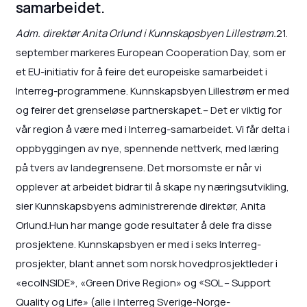
samarbeidet.
Adm. direktør Anita Orlund i Kunnskapsbyen Lillestrøm.
21.
september markeres European Cooperation Day, som er
et EU-initiativ for å feire det europeiske samarbeidet i
Interreg-programmene. Kunnskapsbyen Lillestrøm er med
og feirer det grenseløse partnerskapet.– Det er viktig for
vår region å være med i Interreg-samarbeidet. Vi får delta i
oppbyggingen av nye, spennende nettverk, med læring
på tvers av landegrensene. Det morsomste er når vi
opplever at arbeidet bidrar til å skape ny næringsutvikling,
sier Kunnskapsbyens administrerende direktør, Anita
Orlund.Hun har mange gode resultater å dele fra disse
prosjektene. Kunnskapsbyen er med i seks Interreg-
prosjekter, blant annet som norsk hovedprosjektleder i
«ecoINSIDE», «Green Drive Region» og «SOL – Support
Quality og Life» (alle i Interreg Sverige-Norge-