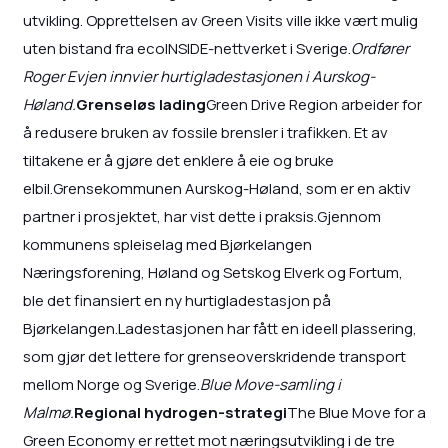
utvikling. Opprettelsen av Green Visits ville ikke vært mulig
uten bistand fra ecoINSIDE-nettverket i Sverige.
Ordfører
Roger Evjen innvier hurtigladestasjonen i Aurskog-
Høland.
Grenseløs lading
Green Drive Region arbeider for
å redusere bruken av fossile brensler i trafikken. Et av
tiltakene er å gjøre det enklere å eie og bruke
elbil.Grensekommunen Aurskog-Høland, som er en aktiv
partner i prosjektet, har vist dette i praksis.Gjennom
kommunens spleiselag med Bjørkelangen
Næringsforening, Høland og Setskog Elverk og Fortum,
ble det finansiert en ny hurtigladestasjon på
Bjørkelangen.Ladestasjonen har fått en ideell plassering,
som gjør det lettere for grenseoverskridende transport
mellom Norge og Sverige.
Blue Move-samling i
Malmø.
Regional hydrogen-strategi
The Blue Move for a
Green Economy er rettet mot næringsutvikling i de tre