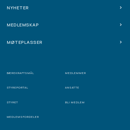
NYHETER
MEDLEMSKAP
MØTEPLASSER
BÆREKRAFTSMÅL
MEDLEMMER
STYREPORTAL
ANSATTE
STYRET
BLI MEDLEM
MEDLEMSFORDELER