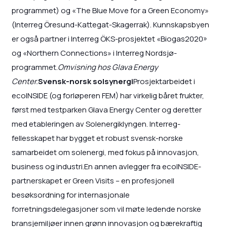
programmet) og «The Blue Move for a Green Economy»
(Interreg Öresund-Kattegat-Skagerrak). Kunnskapsbyen
er også partner i Interreg ÖKS-prosjektet «Biogas2020»
og «Northern Connections» i Interreg Nordsjø-
programmet.
Omvisning hos Glava Energy
Center.
Svensk-norsk solsynergi
Prosjektarbeidet i
ecoINSIDE (og forløperen FEM) har virkelig båret frukter,
først med testparken Glava Energy Center og deretter
med etableringen av Solenergiklyngen. Interreg-
fellesskapet har bygget et robust svensk-norske
samarbeidet om solenergi, med fokus på innovasjon,
business og industri.En annen avlegger fra ecoINSIDE-
partnerskapet er Green Visits – en profesjonell
besøksordning for internasjonale
forretningsdelegasjoner som vil møte ledende norske
bransjemiljøer innen grønn innovasjon og bærekraftig