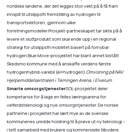
nordiske landene, der det legges stor vekt på å få fram
innspill til utslippsfri fremstilling av hydrogen til
transportsektoren, gjennom ulike
forretningsmodeller.Prosjekt-partneskapet tar sikte på å
levere et sluttprodukt som skal ende opp i en regional
strategi for utslippsfri mobilitet basert på fornybar
hydrogen.Blue Move-prosjektet har blant annet bistått
Skedsmo kommune med å anskaffe verdens første
hydrogenhybrid-varebil (el+hydrogen).
Omvisning på NAV
Hjelpemiddelsentralen i Terningen Arena, i Elverum.
Smarte omsorgstjenester
SOL-prosjektet deler
kompetanse for å lage en felles læringsarena for
velferdsteknologi og nye omsorgstjenester. De norske
partnerne i prosjektet har lært mye av de svenske
kommunenes uredde holdning til å prøve ut ny teknologi –
i tett samarbeid med brukere og kommersielle tilbydere.