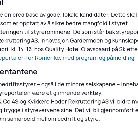
il
e en bred base av gode. lokale kandidater. Dette skal
om er opptatt av å sikre bedre mangfold i styret.
tteringen til styrerommene. De som står bak styrepo
Rekruttering AS, Innovasjon Gardermoen og Kunnskap
pril kl. 14-16, hos Quality Hotel Olavsgaard på Skjette
reportalen for Romerike, med program og påmelding
sentantene
 bedriftsstyrer – også i de mindre selskapene – inneb
 styreportalen være et glimrende verktøy.
 Co AS og Kvikkere Hoder Rekruttering AS vil bidra 
og trygge i styrevervene sine. Det vil bli gjennomført 
om samarbeid mellom bedrift og styre.