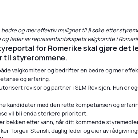
en bedre og mer effektiv mulighet til å søke etter sty
on og leder av representantskapets valgkomite i Romer
yreportal for Romerike skal gjøre det le
er til styrerommene.
både valgkomiteer og bedrifter en bedre og mer effekt
tanse og erfaring.
torisert revisor og partner i SLM Revisjon. Hun er o
inne kandidater med den rette kompetansen og erfarin
 vil bli enda sterkere prioritert.
ver bekken etter vann, når ditt kommende styremedlem
ker Torgeir Stensli, daglig leder og eier av rådgivn