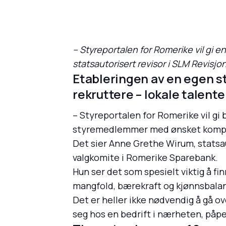
– Styreportalen for Romerike vil gi 
statsautorisert revisor i SLM Revisj
Etableringen av en egen st
rekruttere – lokale talent
– Styreportalen for Romerike vil gi 
styremedlemmer med ønsket kompe
Det sier Anne Grethe Wirum, statsau
valgkomite i Romerike Sparebank.
Hun ser det som spesielt viktig å f
mangfold, bærekraft og kjønnsbalanse
Det er heller ikke nødvendig å gå o
seg hos en bedrift i nærheten, påpe