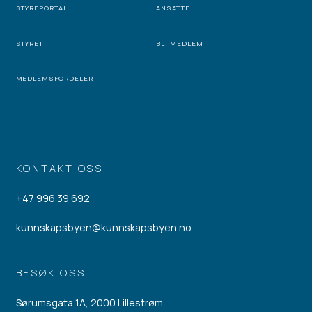
STYREPORTAL
ANSATTE
STYRET
BLI MEDLEM
MEDLEMSFORDELER
KONTAKT OSS
+47 996 39 692
kunnskapsbyen@kunnskapsbyen.no
BESØK OSS
Sørumsgata 1A, 2000 Lillestrøm