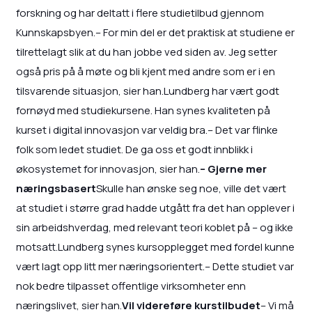
forskning og har deltatt i flere studietilbud gjennom
Kunnskapsbyen.– For min del er det praktisk at studiene er
tilrettelagt slik at du han jobbe ved siden av. Jeg setter
også pris på å møte og bli kjent med andre som er i en
tilsvarende situasjon, sier han.Lundberg har vært godt
fornøyd med studiekursene. Han synes kvaliteten på
kurset i digital innovasjon var veldig bra.– Det var flinke
folk som ledet studiet. De ga oss et godt innblikk i
økosystemet for innovasjon, sier han.
– Gjerne mer
næringsbasert
Skulle han ønske seg noe, ville det vært
at studiet i større grad hadde utgått fra det han opplever i
sin arbeidshverdag, med relevant teori koblet på – og ikke
motsatt.Lundberg synes kursopplegget med fordel kunne
vært lagt opp litt mer næringsorientert.– Dette studiet var
nok bedre tilpasset offentlige virksomheter enn
næringslivet, sier han.
Vil videreføre kurstilbudet
– Vi må