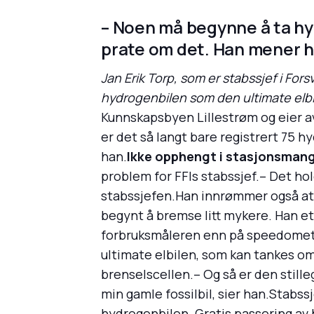
– Noen må begynne å ta hydr
prate om det. Han mener ha
Jan Erik Torp, som er stabssjef i For
hydrogenbilen som den ultimate elbi
Kunnskapsbyen Lillestrøm og eier av 
er det så langt bare registrert 75 h
han.
Ikke opphengt i stasjonsmang
problem for FFIs stabssjef.– Det hol
stabssjefen.Han innrømmer også at h
begynt å bremse litt mykere. Han et
forbruksmåleren enn på speedomete
ultimate elbilen, som kan tankes om
brenselscellen.– Og så er den stille
min gamle fossilbil, sier han.Stabss
hydrogenbilen. Gratis passering av bo