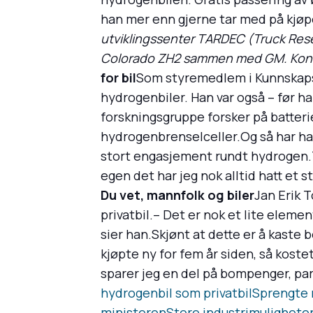
han mer enn gjerne tar med på kjøp
utviklingssenter TARDEC (Truck Res
Colorado ZH2 sammen med GM. Konsep
for bil
Som styremedlem i Kunnskapsb
hydrogenbiler. Han var også – før han
forskningsgruppe forsker på batteri
hydrogenbrenselceller.Og så har ha
stort engasjement rundt hydrogen.To
egen det har jeg nok alltid hatt et 
Du vet, mannfolk og biler
Jan Erik 
privatbil.– Det er nok et lite eleme
sier han.Skjønt at dette er å kaste
kjøpte ny for fem år siden, så koste
sparer jeg en del på bompenger, pa
hydrogenbil som privatbil
Sprengte 
ministeren
Store industrimulighete