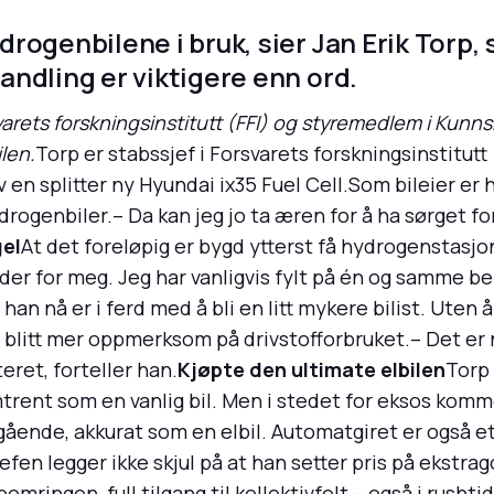
ogenbilene i bruk, sier Jan Erik Torp, 
ndling er viktigere enn ord.
svarets forskningsinstitutt (FFI) og styremedlem i Kunn
len.
Torp er stabssjef i Forsvarets forskningsinstitutt
en splitter ny Hyundai ix35 Fuel Cell.Som bileier er h
ydrogenbiler.– Da kan jeg jo ta æren for å ha sørget fo
el
At det foreløpig er bygd ytterst få hydrogenstasjon
der for meg. Jeg har vanligvis fylt på én og samme ben
an nå er i ferd med å bli en litt mykere bilist. Uten
 blitt mer oppmerksom på drivstofforbruket.– Det er 
ret, forteller han.
Kjøpte den ultimate elbilen
Torp
trent som en vanlig bil. Men i stedet for eksos komm
gående, akkurat som en elbil. Automatgiret er også et 
jefen legger ikke skjul på at han setter pris på ekst
mringen, full tilgang til kollektivfelt – også i rushti