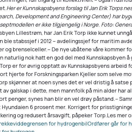
et.
Her er Kunnskapsbyens forslag til Jan Erik Torps n
earch, Development and Engineering Center) har byg
tmodellen er ikke tilgjengelig i Norge. Foto: Gener
yen Lillestrøm, har Jan Erik Torp ikke kunnet unng
 ble stabssjef i 2012 – avdelingssjef for maritim avdel
er og brenselceller.– De nye ubåtene våre kommer forr
n naturlig nok hatt en god del med Kunnskapsbyen å g
rp er for øvrig opptatt av Kunnskapsbyens arbeid for
stort hjerte for Forskningsparken Kjeller som selve mo
Torp skjønner at noen synes det er vel dristig å satse
nt av galskap i dette, men mannfolk på min alder har al
 bort penger, synes han blir en vel drøy påstand.– S
t Hyundaien 6 prosent mer. Korrigert for prisstigningen
rkering og redusert årsavgift, påpeker Torp.Les mer 
rekkeviddegrensen for hydrogenbil
Ordfører går for 
r for hydrogen