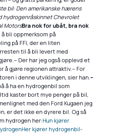
este bil: Den amerikanske hærens
d hydrogenråskinnet Chevrolet
al Motors
Bra nok for ubåt, bra nok
å å bli oppmerksom på
ing på FFI, der en liten
esten til å bli levert med
jøre.– Der har jeg også opplevd et
 å gjøre regionen attraktiv.– For
toren i denne utviklingen, sier han.
–
 på å ha en hydrogenbil som
ltid kaster bort mye penger på bil,
ammenlignet med den Ford Kugaen jeg
, er det ikke en dyrere bil. Og så
om hydrogen her:
Hun kjører
hydrogen
Her kjører hydrogenbil-