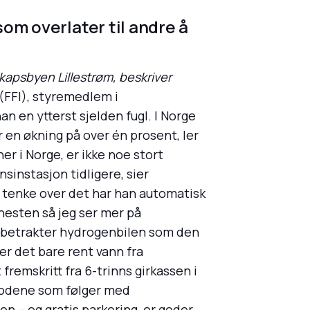
som overlater til andre å
skapsbyen Lillestrøm, beskriver
 (FFI), styremedlem i
an en ytterst sjelden fugl. I Norge
r en økning på over én prosent, ler
er i Norge, er ikke noe stort
sinstasjon tidligere, sier
 å tenke over det har han automatisk
nesten så jeg ser mer på
 betrakter hydrogenbilen som den
er det bare rent vann fra
fremskritt fra 6-trinns girkassen i
ragodene som følger med
den – og gratis parkering, er goder