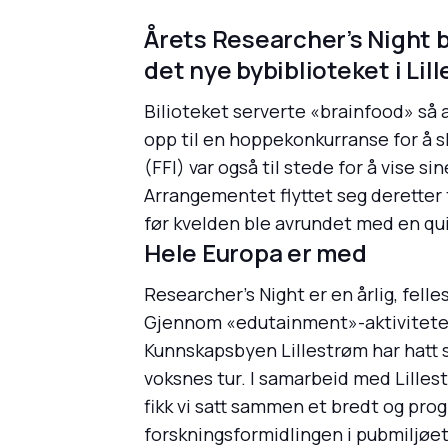
Årets Researcher’s Night 
det nye bybiblioteket i Li
Bilioteket serverte «brainfood» så 
opp til en hoppekonkurranse for å s
(FFI) var også til stede for å vise si
Arrangementet flyttet seg deretter t
før kvelden ble avrundet med en qui
Hele Europa er med
Researcher’s Night er en årlig, fel
Gjennom «edutainment»-aktiviteter 
Kunnskapsbyen Lillestrøm har hatt s
voksnes tur. I samarbeid med Lilles
fikk vi satt sammen et bredt og prog
forskningsformidlingen i pubmiljøet 