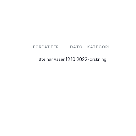
FORFATTER
DATO
KATEGORI
12.10.2022
Forskning
Steinar Aasen