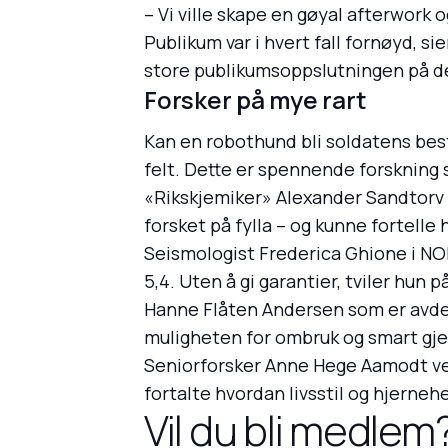
– Vi ville skape en gøyal afterwork 
Publikum var i hvert fall fornøyd, 
store publikumsoppslutningen på d
Forsker på mye rart
Kan en robothund bli soldatens best
felt. Dette er spennende forskning s
«Rikskjemiker» Alexander Sandtorv 
forsket på fylla – og kunne fortelle
Seismologist Frederica Ghione i NO
5,4. Uten å gi garantier, tviler hun p
Hanne Flåten Andersen som er avdelin
muligheten for ombruk og smart gjen
Seniorforsker Anne Hege Aamodt ve
fortalte hvordan livsstil og hjerneh
Vil du bli medlem