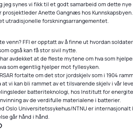
og jeg synes vi fikk til et godt samarbeid om dette ny
sier prosjektleder Anette Gangnæs hos Kunnskapsbyen.
et utradisjonelle forskningsarrangementet.
e venn? FFI er opptatt av å finne ut hvordan soldate
om også kan få stor sivil nytte.
har avdekket at de fleste mytene om hva som hjelper 
 hva som egentlig hjelper mot fyllesyken.
RSAR fortalte om det stor jordskjelv som i 1904 ram
å at vi kan bli rammet av et tilsvarende skjelv i vår leve
gsleder batteriteknologi, hos Institutt for energitek
vinning av de verdifulle materialene i batterier.
d Oslo Universitetssykehus/NTNU er internasjonalt 
else går hånd i hånd.
?