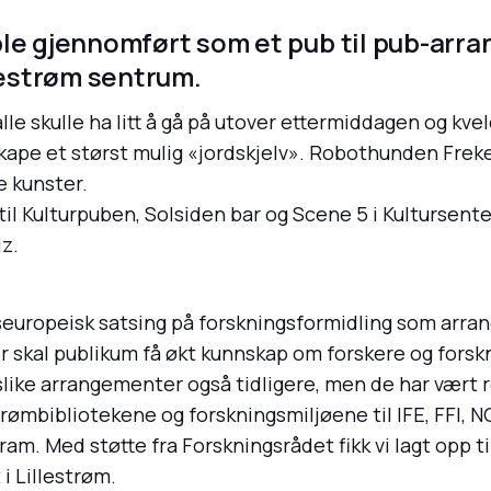
ble gjennomført som et pub til pub-arr
llestrøm sentrum.
alle skulle ha litt å gå på utover ettermiddagen og k
kape et størst mulig «jordskjelv». Robothunden Freke
ne kunster.
il Kulturpuben, Solsiden bar og Scene 5 i Kultursente
z.
leseuropeisk satsing på forskningsformidling som arra
skal publikum få økt kunnskap om forskere og forsk
like arrangementer også tidligere, men de har vært r
trømbibliotekene og forskningsmiljøene til IFE, FFI,
ram. Med støtte fra Forskningsrådet fikk vi lagt opp 
i Lillestrøm.