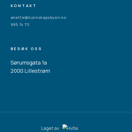
KONTAKT
anette@kunnskapsbyen.no
995 74 711
BESØK OSS
Sørumsgata 1a
2000 Lillestrøm
Laget av