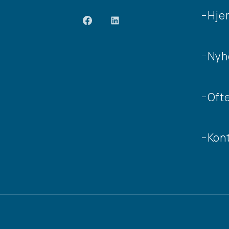
Hje
Nyh
Ofte
Kon