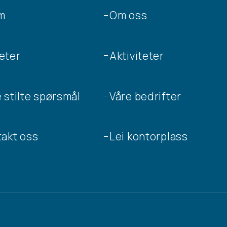
m
Om oss
eter
Aktiviteter
 stilte spørsmål
Våre bedrifter
takt oss
Lei kontorplass