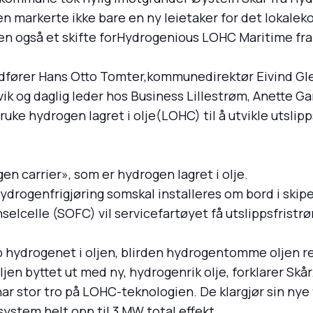
 markerte ikke bare en ny leietaker for det lokale
n også et skifte forHydrogenious LOHC Maritime fra s
fører Hans Otto Tomter,kommunedirektør Eivind Gle
ik og daglig leder hos Business Lillestrøm, Anette 
ke hydrogen lagret i olje(LOHC) til å utvikle utslipp
en carrier», som er hydrogen lagret i olje.
hydrogenfrigjøring somskal installeres om bord i sk
elcelle (SOFC) vil servicefartøyet få utslippsfrist
 hydrogenet i oljen, blirden hydrogentomme oljen ret
en byttet ut med ny, hydrogenrik olje, forklarer Skår
r stor tro på LOHC-teknologien. De klargjør sin nye 
ystem helt opp til 3 MW total effekt.