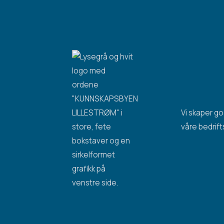
Vi skaper g
våre bedrift