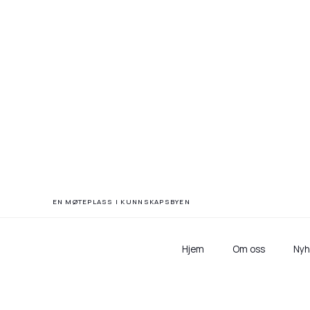
Fremtidsre
EN MØTEPLASS I KUNNSKAPSBYEN
Hjem
Om oss
Nyh