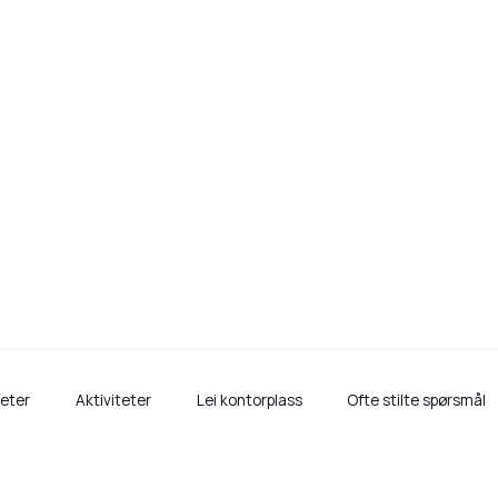
ttede energiselsk
klynge i Rælingen
eter
Aktiviteter
Lei kontorplass
Ofte stilte spørsmål