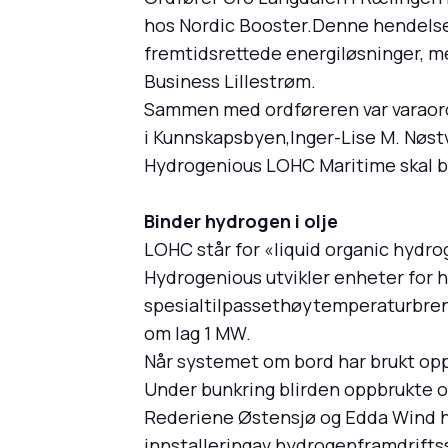
hos Nordic Booster.Denne hendelsen
fremtidsrettede energiløsninger, me
Business Lillestrøm.
Sammen med ordføreren var varaord
i Kunnskapsbyen,Inger-Lise M. Nøstv
Hydrogenious LOHC Maritime skal bru
Binder hydrogen i olje
LOHC står for «liquid organic hydrog
Hydrogenious utvikler enheter for 
spesialtilpassethøytemperaturbrens
om lag 1 MW.
Når systemet om bord har brukt opp
Under bunkring blirden oppbrukte olj
Rederiene Østensjø og Edda Wind ha
innstalleringav hydrogenframdriftss