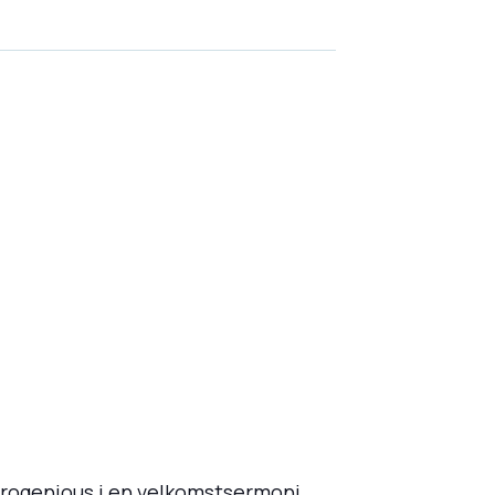
drogenious i en velkomstsermoni