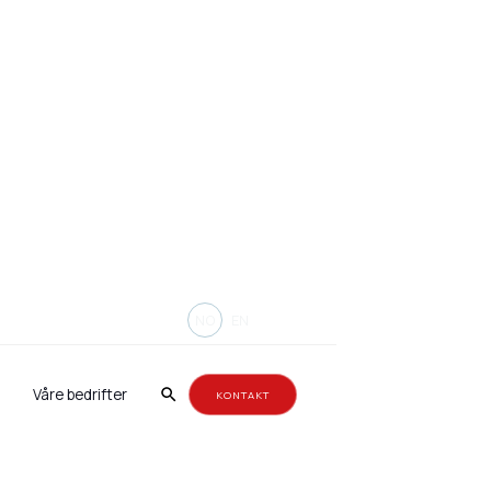
aper danner
NO
EN
Våre bedrifter
KONTAKT