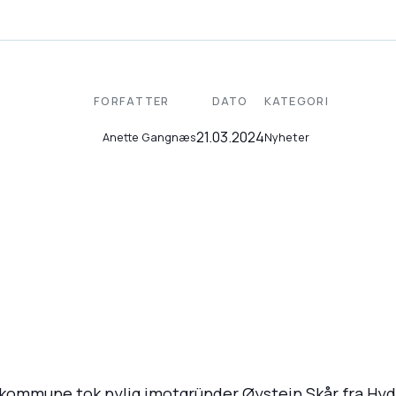
FORFATTER
DATO
KATEGORI
21.03.2024
Nyheter
Anette Gangnæs
 kommune tok nylig imotgründer Øystein Skår fra Hy