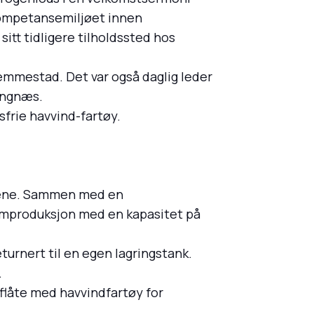
kompetansemiljøet innen
itt tidligere tilholdssted hos
mmestad. Det var også daglig leder
Gangnæs.
sfrie havvind-fartøy.
ipene. Sammen med en
rømproduksjon med en kapasitet på
urnert til en egen lagringstank.
.
flåte med havvindfartøy for