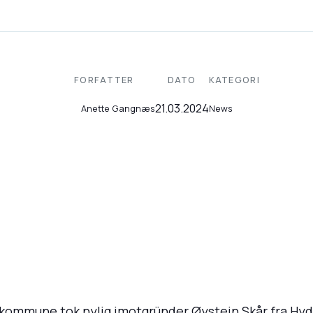
FORFATTER
DATO
KATEGORI
21.03.2024
News
Anette Gangnæs
 kommune tok nylig imotgründer Øystein Skår fra Hy