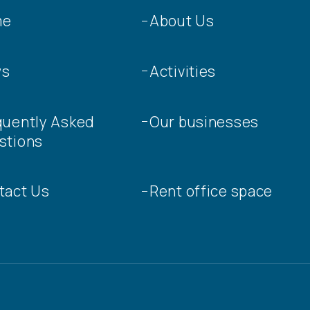
me
About Us
ws
Activities
quently Asked
Our businesses
stions
tact Us
Rent office space