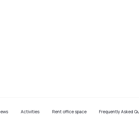
ttede energiselsk
klynge i Rælingen
News
Activities
Rent office space
Frequently Asked Q