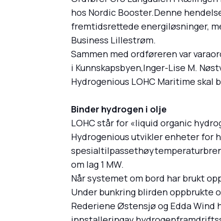
hos Nordic Booster.Denne hendelsen
fremtidsrettede energiløsninger, me
Business Lillestrøm.
Sammen med ordføreren var varaord
i Kunnskapsbyen,Inger-Lise M. Nøstv
Hydrogenious LOHC Maritime skal bru
Binder hydrogen i olje
LOHC står for «liquid organic hydrog
Hydrogenious utvikler enheter for 
spesialtilpassethøytemperaturbrens
om lag 1 MW.
Når systemet om bord har brukt opp
Under bunkring blirden oppbrukte olj
Rederiene Østensjø og Edda Wind ha
innstalleringav hydrogenframdriftss