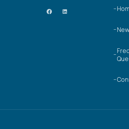
Ho
Ne
Fre
Que
Con