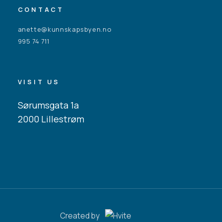
CONTACT
anette@kunnskapsbyen.no
995 74 711
VISIT US
Sørumsgata 1a
2000 Lillestrøm
Created by