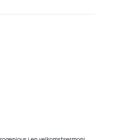
drogenious i en velkomstsermoni