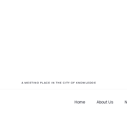
Fremtidsre
A MEETING PLACE IN THE CITY OF KNOWLEDGE
Home
About Us