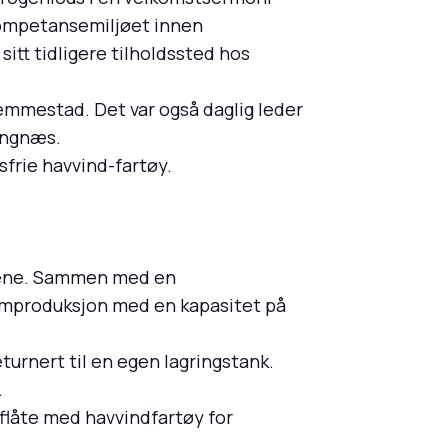
kompetansemiljøet innen
itt tidligere tilholdssted hos
mmestad. Det var også daglig leder
Gangnæs.
sfrie havvind-fartøy.
ipene. Sammen med en
rømproduksjon med en kapasitet på
urnert til en egen lagringstank.
.
flåte med havvindfartøy for