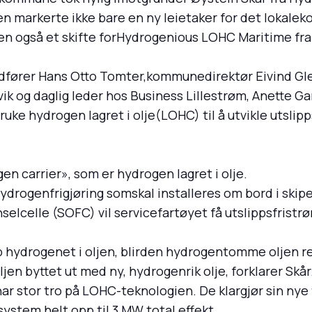
 markerte ikke bare en ny leietaker for det lokale
n også et skifte forHydrogenious LOHC Maritime fra s
fører Hans Otto Tomter,kommunedirektør Eivind Gle
ik og daglig leder hos Business Lillestrøm, Anette 
ke hydrogen lagret i olje(LOHC) til å utvikle utslipp
en carrier», som er hydrogen lagret i olje.
hydrogenfrigjøring somskal installeres om bord i sk
elcelle (SOFC) vil servicefartøyet få utslippsfrist
 hydrogenet i oljen, blirden hydrogentomme oljen ret
en byttet ut med ny, hydrogenrik olje, forklarer Skår
r stor tro på LOHC-teknologien. De klargjør sin nye 
ystem helt opp til 3 MW total effekt.