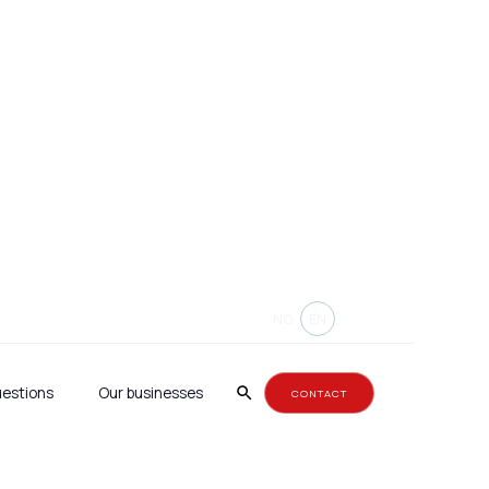
aper danner
NO
EN
uestions
Our businesses
CONTACT