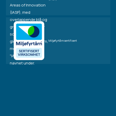
Miljøfyrtårnsertifisert