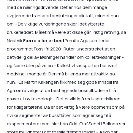
med de næringsdrivende. Det er hos dem mange
avgjørende transportbeslutninger blir tatt, minnet hun
om.– De viktige vurderingene skjer i det ytterste
brukerleddet. Målet må være at disse går i riktig retning, sa
Nøstvik.
Færre biler er best
Pernille Aga som leder
programmet Fossilfri 2020 i Ruter, understreket at en
betydelig del av løsninger handler om kollektivløsninger –
og færre biler på veien.– Kollektivtransporten har vært i
medvind i mange år. Den må bli enda mer attraktiv, sa
hun.IFEs Martin Kirkengen fikk med seg gode innspill fra
Aga om å velge ut de best egnede busstilbudene til å
prøve ut ny teknologi: – Det er viktig å redusere risikoen
for tidligaktørene. Da er det viktig å være oppmerksom på
hvilke segmenter av bussflåten som egner seg til å
eksperimentere med, sier han.Odd-Olaf Schei i Bellona ser
store muligheter I det fossile fremtidsbildet.– Asko har