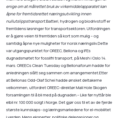
enige om at målrettet bruk av virkemiddelapparatet kan
åpne for fremtidsrettet næringsutvikling innen
nullutslippstransport.
Batteri, hydrogen og biodrivstoff er
fremtidens løsninger for transportsektoren. Utfordringen
er å gjøre veien til fremtiden så kort som mulig – og
samtidig åpne nye muligheter for norsk næringsliv.Dette
var utgangspunktet for OREEC, Bellona og IFEs
dugnadsmøtet for fossilfri transport, på Mesh i Oslo 14.
mars. OREECs Clean Tuesday og Bellonaforum hadde for
anledningen slått seg sammen om arrangementet.Etter
at Bellonas Odd-Olaf Schei hadde ønsket deltakerne
velkommen, utfordret OREEC-direktør Mali Hole Skogen
forsamlingen til å bli med på dugnaden.– Like før nyttår ble
elbil nr. 100 000 solgt i Norge. Det gjør oss til et av de fjerde
største kunnskaps- og læringsmarkedene for el-mobilitet
i verden. Mens eksperter, politiske delegasjoner og