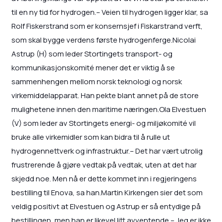
til en ny tid for hydrogen.– Veien til hydrogen ligger klar, sa
Rolf Fiskerstrand som er konsernsjef i Fiskarstrand verft,
som skal bygge verdens første hydrogenferge.Nicolai
Astrup (H) som leder Stortingets transport- og
kommunikasjonskomité mener det er viktig å se
sammenhengen mellom norsk teknologi og norsk
virkemiddelapparat. Han pekte blant annet på de store
mulighetene innen den maritime næringen.Ola Elvestuen
(V) som leder av Stortingets energi- og miljøkomité vil
bruke alle virkemidler som kan bidra til å rulle ut
hydrogennettverk og infrastruktur.– Det har vært utrolig
frustrerende å gjøre vedtak på vedtak, uten at det har
skjedd noe. Men nå er dette kommet inn i regjeringens
bestilling til Enova, sa han.Martin Kirkengen sier det som
veldig positivt at Elvestuen og Astrup er så entydige på
bestillingen, men han er likevel litt avventende.– Jeg er ikke