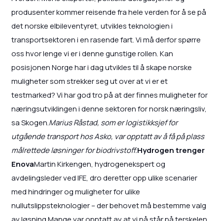
produsenter kommer reisende fra hele verden for å se på
det norske elbileventyret, utvikles teknologien i
transportsektoren i en rasende fart. Vi må derfor spørre
oss hvor lenge vi er i denne gunstige rollen. Kan
posisjonen Norge har i dag utvikles til å skape norske
muligheter som strekker seg ut over at vi er et
testmarked? Vi har god tro på at der finnes muligheter for
næringsutviklingen i denne sektoren for norsk næringsliv,
sa Skogen.
Marius Råstad, som er logistikksjef for
utgående transport hos Asko, var opptatt av å få på plass
målrettede løsninger for biodrivstoff.
Hydrogen trenger
Enova
Martin Kirkengen, hydrogenekspert og
avdelingsleder ved IFE, dro deretter opp ulike scenarier
med hindringer og muligheter for ulike
nullutslippsteknologier – der behovet må bestemme valg
av løsning.Mange var opptatt av at vi nå står på terskelen