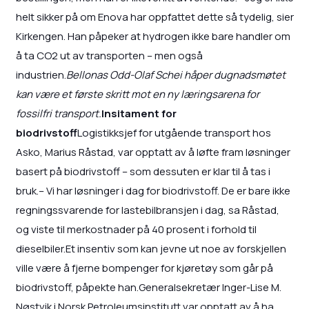
helt sikker på om Enova har oppfattet dette så tydelig, sier
Kirkengen. Han påpeker at hydrogen ikke bare handler om
å ta CO2 ut av transporten – men også
industrien.
Bellonas Odd-Olaf Schei håper dugnadsmøtet
kan være et første skritt mot en ny læringsarena for
fossilfri transport.
Insitament for
biodrivstoff
Logistikksjef for utgående transport hos
Asko, Marius Råstad, var opptatt av å løfte fram løsninger
basert på biodrivstoff – som dessuten er klar til å tas i
bruk.– Vi har løsninger i dag for biodrivstoff. De er bare ikke
regningssvarende for lastebilbransjen i dag, sa Råstad,
og viste til merkostnader på 40 prosent i forhold til
dieselbiler.Et insentiv som kan jevne ut noe av forskjellen
ville være å fjerne bompenger for kjøretøy som går på
biodrivstoff, påpekte han.Generalsekretær Inger-Lise M.
Nøstvik i Norsk Petroleumsinstitutt var opptatt av å ha