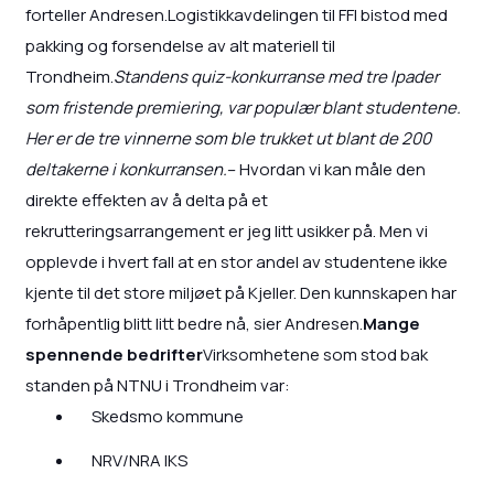
forteller Andresen.Logistikkavdelingen til FFI bistod med
pakking og forsendelse av alt materiell til
Trondheim.
Standens quiz-konkurranse med tre Ipader
som fristende premiering, var populær blant studentene.
Her er de tre vinnerne som ble trukket ut blant de 200
deltakerne i konkurransen.
– Hvordan vi kan måle den
direkte effekten av å delta på et
rekrutteringsarrangement er jeg litt usikker på. Men vi
opplevde i hvert fall at en stor andel av studentene ikke
kjente til det store miljøet på Kjeller. Den kunnskapen har
forhåpentlig blitt litt bedre nå, sier Andresen.
Mange
spennende bedrifter
Virksomhetene som stod bak
standen på NTNU i Trondheim var:
Skedsmo kommune
NRV/NRA IKS