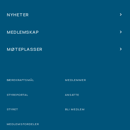
NYHETER
MEDLEMSKAP
MØTEPLASSER
BÆREKRAFTSMÅL
MEDLEMMER
STYREPORTAL
ANSATTE
STYRET
BLI MEDLEM
MEDLEMSFORDELER