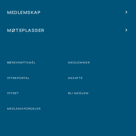
MEDLEMSKAP
MØTEPLASSER
BÆREKRAFTSMÅL
MEDLEMMER
STYREPORTAL
ANSATTE
STYRET
BLI MEDLEM
MEDLEMSFORDELER