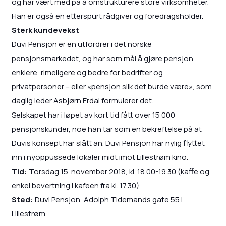
og har vært med på å omstrukturere store virksomheter.
Han er også en etterspurt rådgiver og foredragsholder.
Sterk kundevekst
Duvi Pensjon er en utfordrer i det norske
pensjonsmarkedet, og har som mål å gjøre pensjon
enklere, rimeligere og bedre for bedrifter og
privatpersoner – eller «pensjon slik det burde være», som
daglig leder Asbjørn Erdal formulerer det.
Selskapet har i løpet av kort tid fått over 15 000
pensjonskunder, noe han tar som en bekreftelse på at
Duvis konsept har slått an. Duvi Pensjon har nylig flyttet
inn i nyoppussede lokaler midt imot Lillestrøm kino.
Tid:
Torsdag 15. november 2018, kl. 18.00-19.30 (kaffe og
enkel bevertning i kafeen fra kl. 17.30)
Sted:
Duvi Pensjon, Adolph Tidemands gate 55 i
Lillestrøm.