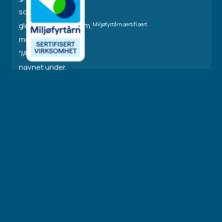
Miljøfyrtårnsertifisert