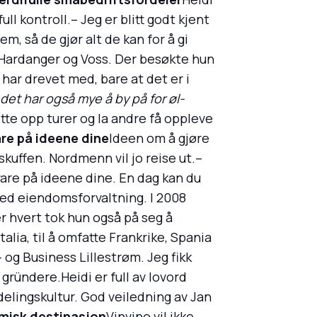
ll kontroll.– Jeg er blitt godt kjent
, så de gjør alt de kan for å gi
Hardanger og Voss. Der besøkte hun
har drevet med, bare at det er i
det har også mye å by på for øl-
ette opp turer og la andre få oppleve
are på ideene dine
Ideen om å gjøre
skuffen. Nordmenn vil jo reise ut.–
vare på ideene dine. En dag kan du
med eiendomsforvaltning. I 2008
er hvert tok hun også på seg å
alia, til å omfatte Frankrike, Spania
 og Business Lillestrøm. Jeg fikk
gründere.Heidi er full av lovord
 delingskultur. God veiledning av Jan
misk destinasjon
Vinvino vil ikke