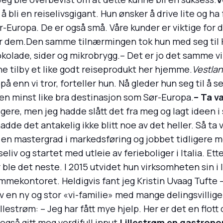
li en reiselivsgigant. Hun ønsker å drive lite og ha fu
uropa. De er også små. Våre kunder er viktige for dem
er dem.Den samme tilnærmingen tok hun med seg til 
kolade, sider og mikrobrygg.– Det er jo det samme vi 
ne tilby et like godt reiseprodukt her hjemme.
Vestlan
å enn vi tror, forteller hun. Nå gleder hun seg til å s
 en minst like bra destinasjon som Sør-Europa.
– Ta v
igere, men jeg hadde slått det fra meg og lagt ideen i 
dde det antakelig ikke blitt noe av det heller. Så ta 
 en mastergrad i markedsføring og jobbet tidligere 
liv og startet med utleie av ferieboliger i Italia. Ett
le det neste. I 2015 utvidet hun virksomheten sin i It
mmekontoret. Heldigvis fant jeg Kristin Uvaag Tufte –
av en ny og stor «vi-familie» med mange delingsvillige 
lestrøm: – Jeg har fått mye hjelp. Her er det en flott
også gitt meg verdifull input.
Lillestrøm en gastrono