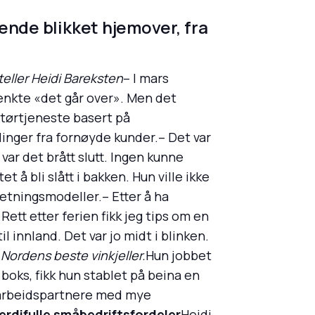
vende blikket hjemover, fra
eller Heidi Bareksten
– I mars
 tenkte «det går over». Men det
atørtjeneste basert på
linger fra fornøyde kunder.– Det var
var det brått slutt. Ingen kunne
et å bli slått i bakken. Hun ville ikke
retningsmodeller.– Etter å ha
ett etter ferien fikk jeg tips om en
il innland. Det var jo midt i blinken.
ordens beste vinkjeller.
Hun jobbet
boks, fikk hun stablet på beina en
amarbeidspartnere med mye
erdifulle småbedriftsfordeler
Heidi