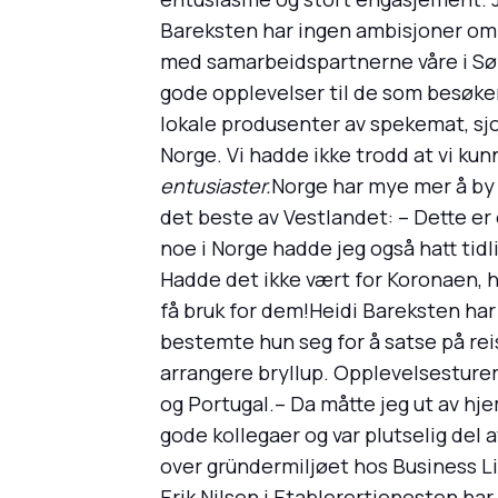
Bareksten har ingen ambisjoner om å b
med samarbeidspartnerne våre i Sør-E
gode opplevelser til de som besøk
lokale produsenter av spekemat, sjo
Norge. Vi hadde ikke trodd at vi kun
entusiaster.
Norge har mye mer å by p
det beste av Vestlandet: – Dette er
noe i Norge hadde jeg også hatt tidl
Hadde det ikke vært for Koronaen, ha
få bruk for dem!Heidi Bareksten har
bestemte hun seg for å satse på reise
arrangere bryllup. Opplevelsesturer b
og Portugal.– Da måtte jeg ut av hje
gode kollegaer og var plutselig del 
over gründermiljøet hos Business Lil
Erik Nilsen i Etablerertjenesten har 