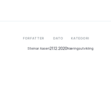
FORFATTER
DATO
KATEGORI
21.12.2020
Næringsutvikling
Steinar Aasen