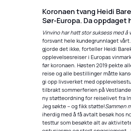
Koronaen tvang Heidi Barek
Sør-Europa. Da oppdaget h
Vinvino har hatt stor suksess med å 
forsvant hele kundegrunnlaget vårt. 
gjorde det ikke, forteller Heidi B
opplevelsesreiser i Europas vinmark
før koronaen. Høsten 2019 pekte alle
reise og alle bestillinger måtte kans
gi opp livsverket med opplevelsestu
tilbrakt sommerferien på Vestlandet,
ny støtteordning for reiselivet fra In
Jeg søkte – og fikk støtte!
Sammen med
iherdig med å få avtalt besøk hos n
testtur som besøkte alt av aktivite
entusiasme og stort engasjement. J