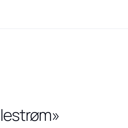
illestrøm»