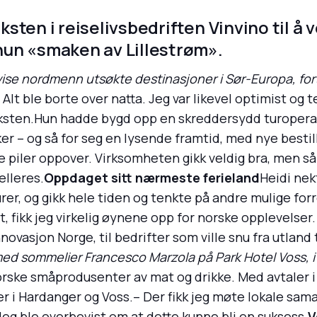
sten i reiselivsbedriften Vinvino til å 
un «smaken av Lillestrøm».
vise nordmenn utsøkte destinasjoner i Sør-Europa, fort
Alt ble borte over natta. Jeg var likevel optimist og
areksten.Hun hadde bygd opp en skreddersydd turoper
er – og så for seg en lysende framtid, med nye bestil
 piler oppover. Virksomheten gikk veldig bra, men så 
elleres.
Oppdaget sitt nærmeste ferieland
Heidi nekt
rer, og gikk hele tiden og tenkte på andre mulige for
 fikk jeg virkelig øynene opp for norske opplevelser. R
novasjon Norge, til bedrifter som ville snu fra utland t
 sommelier Francesco Marzola på Park Hotel Voss, i N
orske småprodusenter av mat og drikke. Med avtaler i 
ter i Hardanger og Voss.– Der fikk jeg møte lokale s
eg ble overbevist om at dette kunne bli en suksess.
V