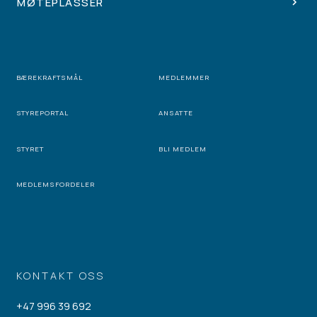
MØTEPLASSER
BÆREKRAFTSMÅL
MEDLEMMER
STYREPORTAL
ANSATTE
STYRET
BLI MEDLEM
MEDLEMSFORDELER
KONTAKT OSS
+47 996 39 692