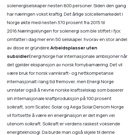
solenergiselskaper nesten 800 personer. Siden den gang
har næringen vokst kraftig. Det årlige solcellemarkedet i
Norge økte med nesten 370 prosent fra 2015 til
2016.Næringsklyngen for solenergi som ble stiftet i fjor,
omfatter i dag mer enn 50 selskaper, hvorav en stor andel
av disse er gründere.
Arbeidsplasser uten
subsidier
Energi Norge har internasjonale ambisjoner når
det gjelder ekspansjon av norsk fornybarnæring. Det vil
være bruk for norsk vannkraft- og nettkompetanse
internasjonalt i lang tid fremover, men Energi Norge
unnlater også å nevne norske kraftselskap som baserer
sin internasjonale kraftproduksjon på 100 prosent
solkraft, som Scatec Solar og Aega Solar.Dersom Norge
vil fortsette å være en energinasjon er det ingen vei
utenom solkraft. Solkraft er verdens raskest voksende
energiteknologi. Da burde man også skjele til denne