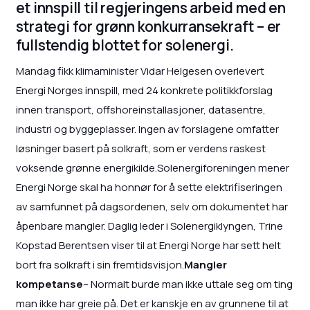
et innspill til regjeringens arbeid med en
strategi for grønn konkurransekraft – er
fullstendig blottet for solenergi.
Mandag fikk klimaminister Vidar Helgesen overlevert
Energi Norges innspill, med 24 konkrete politikkforslag
innen transport, offshoreinstallasjoner, datasentre,
industri og byggeplasser. Ingen av forslagene omfatter
løsninger basert på solkraft, som er verdens raskest
voksende grønne energikilde.Solenergiforeningen mener
Energi Norge skal ha honnør for å sette elektrifiseringen
av samfunnet på dagsordenen, selv om dokumentet har
åpenbare mangler. Daglig leder i Solenergiklyngen, Trine
Kopstad Berentsen viser til at Energi Norge har sett helt
bort fra solkraft i sin fremtidsvisjon.
Mangler
kompetanse
– Normalt burde man ikke uttale seg om ting
man ikke har greie på. Det er kanskje en av grunnene til at