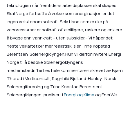
teknologien når fremtidens arbeidsplasser skal skapes.
Skal Norge fortsette å vokse som energinasjon er det
ingen vei utenom solkraft. Selv i land som er rike på
vannressurser er solkraft ofte billigere, raskere og enklere
å bygge enn vannkraft – uten subsidier.– Vi håper det
neste veikartet blir mer realistisk, sier Trine Kopstad
Berentsen iSolenergiklyngen.Hun vil derfor invitere Energi
Norge til å besøke Solenergoklyngens
medlemsbedrifter.Les hele kommentaren skrevet av Bjørn
Thorud i Multiconsult, Ragnhild Bjelland-Hanley i Norsk
Solenergiforening og Trine Kopstad Berentsen i
Solenergiklyngen, publisert i
Energi og Klima
og EnerWe.