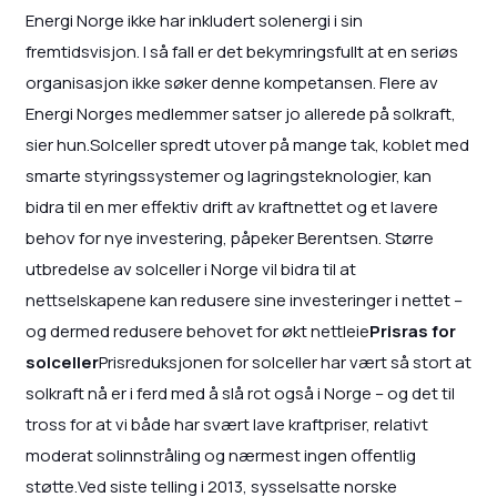
Energi Norge ikke har inkludert solenergi i sin
fremtidsvisjon. I så fall er det bekymringsfullt at en seriøs
organisasjon ikke søker denne kompetansen. Flere av
Energi Norges medlemmer satser jo allerede på solkraft,
sier hun.Solceller spredt utover på mange tak, koblet med
smarte styringssystemer og lagringsteknologier, kan
bidra til en mer effektiv drift av kraftnettet og et lavere
behov for nye investering, påpeker Berentsen. Større
utbredelse av solceller i Norge vil bidra til at
nettselskapene kan redusere sine investeringer i nettet –
og dermed redusere behovet for økt nettleie
Prisras for
solceller
Prisreduksjonen for solceller har vært så stort at
solkraft nå er i ferd med å slå rot også i Norge – og det til
tross for at vi både har svært lave kraftpriser, relativt
moderat solinnstråling og nærmest ingen offentlig
støtte.Ved siste telling i 2013, sysselsatte norske