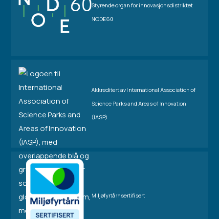
Styrende organ for innovasjonsdistriktet
NODE60
Akkreditert av International Association of
Science Parks and Areas of Innovation
(IASP)
Miljøfyrtårnsertifisert