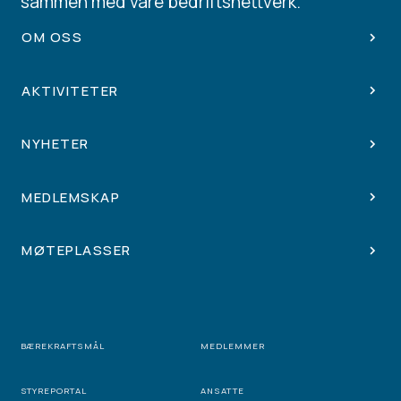
sammen med våre bedriftsnettverk.
OM OSS
AKTIVITETER
NYHETER
MEDLEMSKAP
MØTEPLASSER
BÆREKRAFTSMÅL
MEDLEMMER
STYREPORTAL
ANSATTE