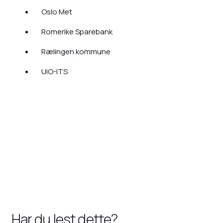
Oslo Met
Romerike Sparebank
Rælingen kommune
UiO-ITS
Har du lest dette?