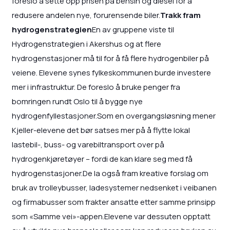
foreslo å sette opp prisen på bensin og diesel for å
redusere andelen nye, forurensende biler.
Trakk fram
hydrogenstrategien
En av gruppene viste til
Hydrogenstrategien i Akershus og at flere
hydrogenstasjoner må til for å få flere hydrogenbiler på
veiene. Elevene synes fylkeskommunen burde investere
mer i infrastruktur. De foreslo å bruke penger fra
bomringen rundt Oslo til å bygge nye
hydrogenfyllestasjoner.Som en overgangsløsning mener
Kjeller-elevene det bør satses mer på å flytte lokal
lastebil-, buss- og varebiltransport over på
hydrogenkjøretøyer – fordi de kan klare seg med få
hydrogenstasjoner.De la også fram kreative forslag om
bruk av trolleybusser, ladesystemer nedsenket i veibanen
og firmabusser som frakter ansatte etter samme prinsipp
som «Samme vei»-appen.Elevene var dessuten opptatt