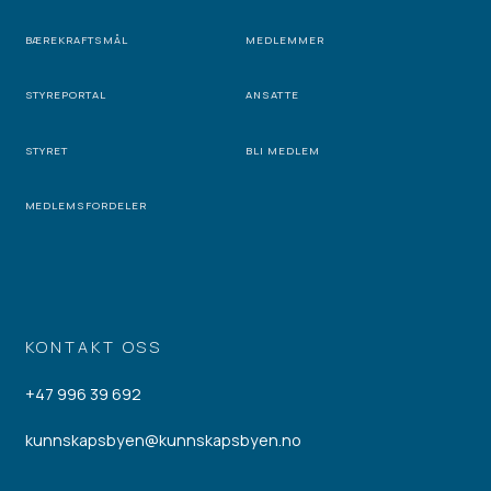
BÆREKRAFTSMÅL
MEDLEMMER
STYREPORTAL
ANSATTE
STYRET
BLI MEDLEM
MEDLEMSFORDELER
KONTAKT OSS
+47 996 39 692
kunnskapsbyen@kunnskapsbyen.no