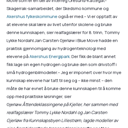
Move som er en del av Interreg Öresund-Kattegat-
Skagerrak-samarbeidet, der Skedsmo kommune og
Akershus fylkeskommune
også er med.– Vi er opptatt av
at elevene skal lære av livet utenfor skolene og bruke
denne kunnskapen, sier realfagslærer for 8. trinn, Tommy
Lykke Nordahl.Jan Carsten Gjerløw i Blue Move hadde en
praktisk gjennomgang av hydrogenteknologi med
elevene på
Akershus Energipark
. Der fikk de blant annet
fikk lage sin egen hydrogen og bruke den som drivstoff i
små hydrogenbilmodeller.– Jeg er imponert over hvor mye
kunnskap elevene har tatt til seg og – ikke minst – den
måte de har evnet å bruke denne kunnskapen til å komme
opp med praktiske løsninger, sier
Gjerløw.
Åttendeklassingene på Kjeller, her sammen med
realfagslærer Tommy Lykke Nordahl og Jan Carsten
Gjerløw fra Kunnskapsbyen Lillestrøm, lagde modeller av