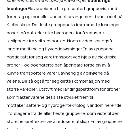
sine fremtidsrettede transportløsninger.
Spenstige
løsninger
Elevarbeidene ble presentert gruppevis, med
foredrag og modeller under et arrangement i auditoriet på
Kjeller skole. De fleste gruppene la fram smarte løsninger
basert på batterier eller hydrogen, for å redusere
utslippene fra veitransporten. Noen av dem var også
innom maritime og flyvende løsninger.En av gruppene
hadde tatt for seg varetransport ved hjelp av elektriske
droner – og poengterte den åpenbare fordelen av å
kunne transportere varer uavhengig av bilkøene på
veiene. De så også for seg dette i kombinasjon med
større varebiler, utstyrt med landingsplattform for droner
som frakter varene det siste stykket frem til
mottaker.Batteri- og hydrogenteknologi var dominerende
i forslagene fra de aller fleste gruppene, som viste til den
store helseeffekten av å redusere utslipp. En av gruppene