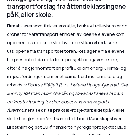
transportforslag fra åttendeklassingene
på Kjeller skole.
Firmabusser som frakter ansatte, bruk av trolleybusser og
droner for varetransport er noen av ideene elevene kom
opp med, da de skulle vise hvordan vi kan vi redusere
utslippene fra transportsektoren.Forslagene fra elevene
ble presentert da de la fram prosjektoppgavene sine,
etter å ha gjennomført en profil uke om energi-, klima- og
miljøutfordringer, som er et samarbeid mellom skole og
arbeidsliv.
Pontus Blåfjell (t.v.), Helene Hauge Kjerstad, Ole
Johnny Rakthanyakan Granås og Hava Lashkaeva la fram
en kreativ løsning for dronebasert varetransport i
Akershus.
Fra teori til praksis
Prosjektarbeidet på Kjeller
skole ble gjennomført i samarbeid med Kunnskapsbyen
Lillestrøm og det EU-finansierte hydrogenprosjektet Blue