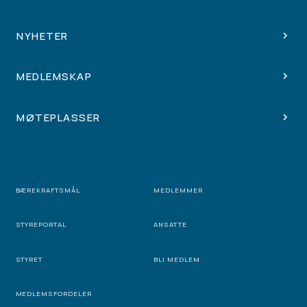
NYHETER
MEDLEMSKAP
MØTEPLASSER
BÆREKRAFTSMÅL
MEDLEMMER
STYREPORTAL
ANSATTE
STYRET
BLI MEDLEM
MEDLEMSFORDELER