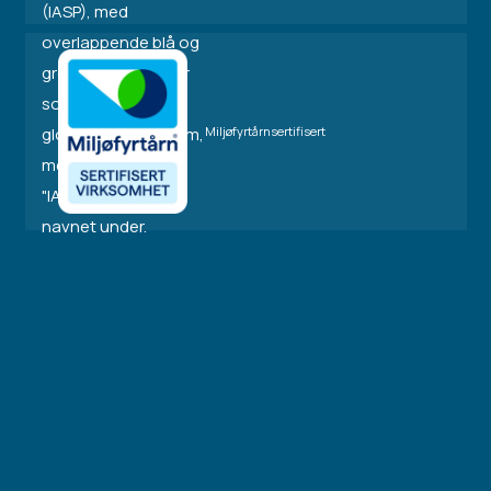
Miljøfyrtårnsertifisert