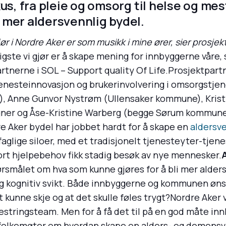
us, fra pleie og omsorg til helse og mes
 mer aldersvennlig bydel.
jør i Nordre Aker er som musikk i mine ører, sier prosjek
tigste vi gjør er å skape mening for innbyggerne våre
artnerne i SOL – Support quality Of Life.Prosjektpart
tjenesteinnovasjon og brukerinvolvering i omsorgstje
), Anne Gunvor Nystrøm (Ullensaker kommune), Krist
gner og Åse-Kristine Warberg (begge Sørum kommune),
 Aker bydel har jobbet hardt for å skape en
aldersve
aglige siloer, med et tradisjonelt tjenesteyter-tjen
t hjelpebehov fikk stadig besøk av nye mennesker.
ørsmålet om hva som kunne gjøres for å bli mer alder
 kognitiv svikt. Både innbyggerne og kommunen øns
t kunne skje og at det skulle føles trygt?Nordre Aker
stringsteam. Men for å få det til på en god måte in
folkemøter om hvordan skape en alders- og demensve