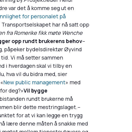
dre var det å komme seg ut en
nlighet for personalet på
. Transportselskapet har nå satt opp
n fra Romerike fikk møte Wenche
gger opp rundt brukerens behov
–
g, påpeker bydelsdirektør Øyvind
y tid. Vi må setter sammen
d i hverdagen skal vi tilby en
, hva vil du bidra med, sier
.«
New public management
» med
 for deg?»
Vil bygge
 bistanden rundt brukerne må
mmen blir dette mestringslaget.–
nktet for at vi kan legge en trygg
te må lære denne måten å snakke med
il i møtet mellom tjenesteutøvere og