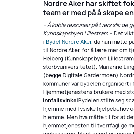
Nordre Aker har skiftet fok
team er med på å skape en
– Å koble ressurser på tvers slik de g
Kunnskapsbyen Lillestrøm.
– Det vik
i
Bydel Nordre Aker
, da han møtte p
til Nordre Aker, for å lære mer om 
Heiberg (Kunnskapsbyen Lillestrøm
storbyuniversitetet), Marianne Lin
(begge Digitale Gardermoen).Nordre
kommuner var bydelen organisert i f
Hjemmetjenestens brukere med stor
innfallsvinkel
Bydelen stilte seg sp
hjemme med fysiske hjelpebehov og
hjemme. Men hva måtte til for at de
hjemmetjenesten til tverrfaglige me
innbyggerne, blant annet gjennom 