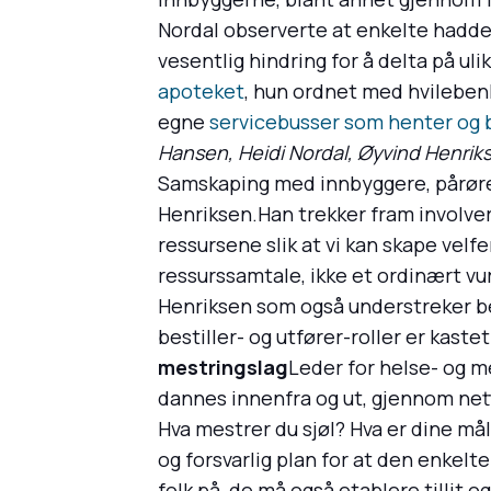
Nordal observerte at enkelte hadde
vesentlig hindring for å delta på ul
apoteket
, hun ordnet med hvilebenk
egne
servicebusser som henter og br
Hansen, Heidi Nordal, Øyvind Henriks
Samskaping med innbyggere, pårøren
Henriksen.Han trekker fram involveri
ressursene slik at vi kan skape velf
ressurssamtale, ikke et ordinært vur
Henriksen som også understreker be
bestiller- og utfører-roller er kastet
mestringslag
Leder for helse- og 
dannes innenfra og ut, gjennom nett
Hva mestrer du sjøl? Hva er dine mål
og forsvarlig plan for at den enke
folk på, de må også etablere tillit 