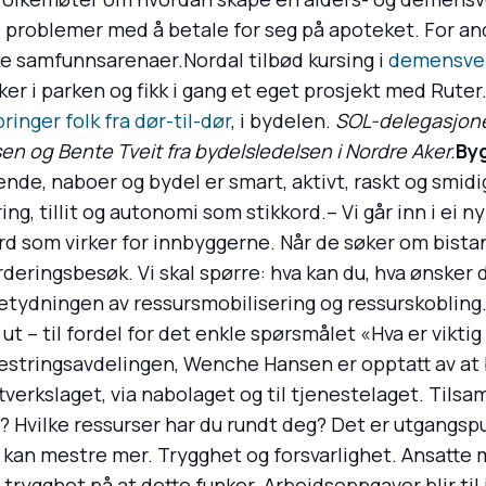
 problemer med å betale for seg på apoteket. For an
ike samfunnsarenaer.Nordal tilbød kursing i
demensven
er i parken og fikk i gang et eget prosjekt med Ruter
inger folk fra dør-til-dør
, i bydelen.
SOL-delegasjone
en og Bente Tveit fra bydelsledelsen i Nordre Aker.
By
de, naboer og bydel er smart, aktivt, raskt og smidi
ng, tillit og autonomi som stikkord.– Vi går inn i ei n
erd som virker for innbyggerne. Når de søker om bistan
deringsbesøk. Vi skal spørre: hva kan du, hva ønsker du
tydningen av ressursmobilisering og ressurskobling
 ut – til fordel for det enkle spørsmålet «Hva er viktig
mestringsavdelingen, Wenche Hansen er opptatt av at
verkslaget, via nabolaget og til tjenestelaget. Tilsa
? Hvilke ressurser har du rundt deg? Det er utgangspu
lte kan mestre mer. Trygghet og forsvarlighet. Ansat
og trygghet på at dette funker. Arbeidsoppgaver blir t