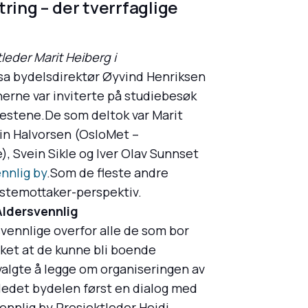
tring – der tverrfaglige
tleder Marit Heiberg i
, sa bydelsdirektør Øyvind Henriksen
nerne var inviterte på studiebesøk
nestene.De som deltok var Marit
in Halvorsen (OsloMet –
 Svein Sikle og Iver Olav Sunnset
nnlig by
.Som de fleste andre
estemottaker-perspektiv.
Aldersvennlig
svennlige overfor alle de som bor
ket at de kunne bli boende
 valgte å legge om organiseringen av
nledet bydelen først en dialog med
nnlig by.Prosjektleder Heidi