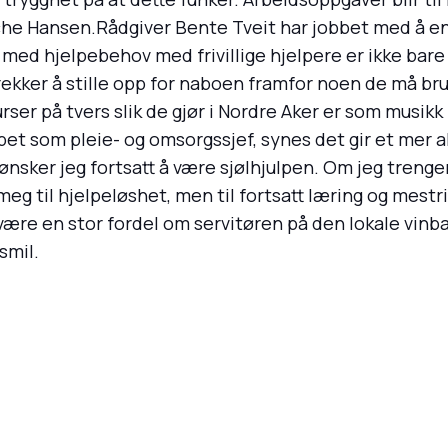
he Hansen.Rådgiver Bente Tveit har jobbet med å enga
d hjelpebehov med frivillige hjelpere er ikke bare en
retrekker å stille opp for naboen framfor noen de må bruk
rser på tvers slik de gjør i Nordre Aker er som musikk 
et som pleie- og omsorgssjef, synes det gir et mer ak
 ønsker jeg fortsatt å være sjølhjulpen. Om jeg trenge
 til hjelpeløshet, men til fortsatt læring og mestri
 være en stor fordel om servitøren på den lokale vinba
smil.