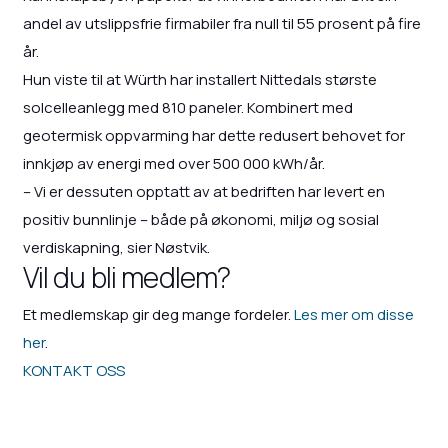
andel av utslippsfrie firmabiler fra null til 55 prosent på fire
år.
Hun viste til at Würth har installert Nittedals største
solcelleanlegg med 810 paneler. Kombinert med
geotermisk oppvarming har dette redusert behovet for
innkjøp av energi med over 500 000 kWh/år.
– Vi er dessuten opptatt av at bedriften har levert en
positiv bunnlinje – både på økonomi, miljø og sosial
verdiskapning, sier Nøstvik.
Vil du bli medlem?
Et medlemskap gir deg mange fordeler.
Les mer om disse
her
.
KONTAKT OSS