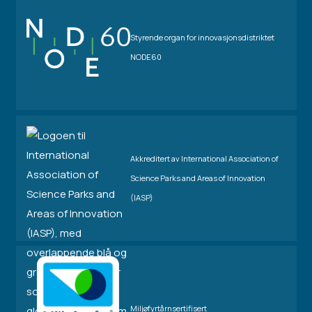
Styrende organ for innovasjonsdistriktet
NODE60
Akkreditert av International Association of
Science Parks and Areas of Innovation
(IASP)
Miljøfyrtårnsertifisert