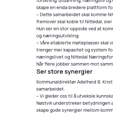
forskning, utdanning, næringsliv og
skape en enda bredere plattform for
– Dette samarbeidet skal komme Nitt
fremover skal koble til Nittedal, s
Hun ser en stor oppside ved at kom
og næringsutvikling.
– Våre etablerte møteplasser skal vi
trenger mer kapasitet og system fo
næringslivet og Nittedal Næringsfor
Når flere jobber sammen mot samme m
Ser store synergier
Kommunaldirektør Adelheid B. Kristi
samarbeidet.
– Vi gleder oss til å utveksle kunnska
Nøstvik understreker betydningen a
skape gode synergier mellom kommune