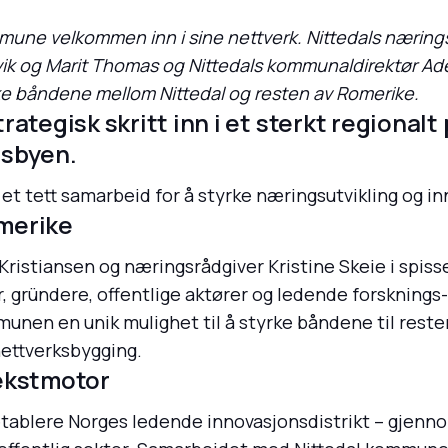
ne velkommen inn i sine nettverk. Nittedals næringsr
k og Marit Thomas og Nittedals kommunaldirektør Ade
yrke båndene mellom Nittedal og resten av Romerike.
ategisk skritt inn i et sterkt regionalt 
psbyen.
t tett samarbeid for å styrke næringsutvikling og in
merike
istiansen og næringsrådgiver Kristine Skeie i spisse
r, gründere, offentlige aktører og ledende forsknings
unen en unik mulighet til å styrke båndene til resten 
nettverksbygging.
vekstmotor
tablere Norges ledende innovasjonsdistrikt – gjenn