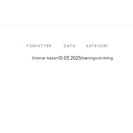
FORFATTER
DATO
KATEGORI
10.03.2025
Næringsutvikling
Steinar Aasen