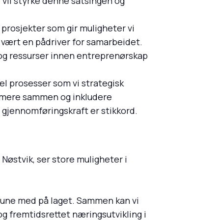
 vil styrke denne satsingen og
prosjekter som gir muligheter vi
 vært en pådriver for samarbeidet.
 og ressurser innen entreprenørskap
del prosesser som vi strategisk
ærmere sammen og inkludere
 gjennomføringskraft er stikkord.
Nøstvik, ser store muligheter i
mmune med på laget. Sammen kan vi
g fremtidsrettet næringsutvikling i