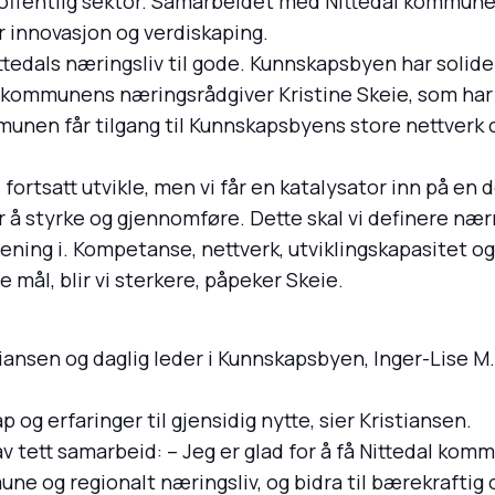
 offentlig sektor. Samarbeidet med Nittedal kommune
 innovasjon og verdiskaping.
edals næringsliv til gode. Kunnskapsbyen har solide 
ier kommunens næringsrådgiver Kristine Skeie, som har
munen får tilgang til Kunnskapsbyens store nettverk
 fortsatt utvikle, men vi får en katalysator inn på en 
r å styrke og gjennomføre. Dette skal vi definere n
ening i. Kompetanse, nettverk, utviklingskapasitet og
ål, blir vi sterkere, påpeker Skeie.
ansen og daglig leder i Kunnskapsbyen, Inger-Lise M. 
p og erfaringer til gjensidig nytte, sier Kristiansen.
v tett samarbeid: – Jeg er glad for å få Nittedal ko
 og regionalt næringsliv, og bidra til bærekraftig o