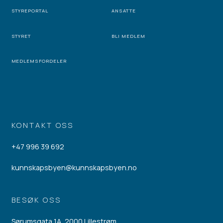
STYREPORTAL
ANSATTE
STYRET
BLI MEDLEM
MEDLEMSFORDELER
KONTAKT OSS
+47 996 39 692
kunnskapsbyen@kunnskapsbyen.no
BESØK OSS
Sørumsgata 1A, 2000 Lillestrøm