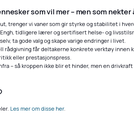
nesker som vil mer – men som nekter å 
 ut, trenger vi vaner som gir styrke og stabilitet i hve
ngh, tidligere lærer og sertifisert helse- og livsstils
lv, ta gode valg og skape varige endringer i livet.
ll rådgivning får deltakerne konkrete verktøy innen 
ritikk eller prestasjonspress.
a – så kroppen ikke blir et hinder, men en drivkraft i
?
ler.
Les mer om disse her
.